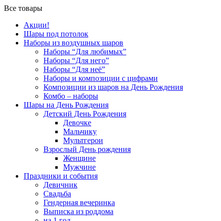
Все товары
Акции!
Шары под потолок
Наборы из воздушных шаров
Наборы “Для любимых”
Наборы “Для него”
Наборы “Для неё”
Наборы и композиции с цифрами
Композиции из шаров на День Рождения
Комбо – наборы
Шары на День Рождения
Детский День Рождения
Девочке
Мальчику
Мультгерои
Взрослый День рождения
Женщине
Мужчине
Праздники и события
Девичник
Свадьба
Гендерная вечеринка
Выписка из роддома
на 1 год