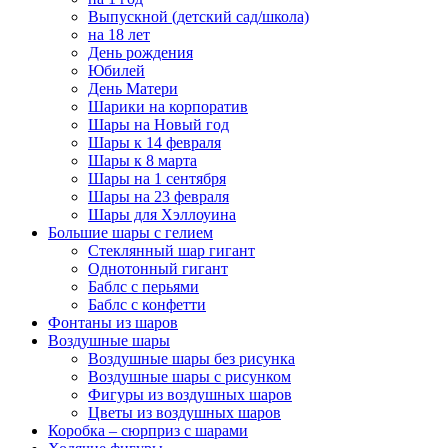
Выпускной (детский сад/школа)
на 18 лет
День рождения
Юбилей
День Матери
Шарики на корпоратив
Шары на Новый год
Шары к 14 февраля
Шары к 8 марта
Шары на 1 сентября
Шары на 23 февраля
Шары для Хэллоуина
Большие шары с гелием
Стеклянный шар гигант
Однотонный гигант
Баблс с перьями
Баблс с конфетти
Фонтаны из шаров
Воздушные шары
Воздушные шары без рисунка
Воздушные шары с рисунком
Фигуры из воздушных шаров
Цветы из воздушных шаров
Коробка – сюрприз с шарами