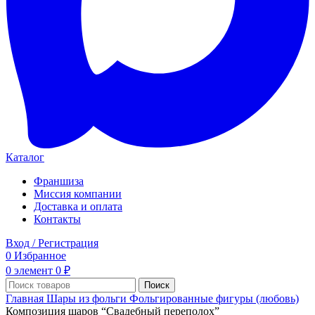
Каталог
Франшиза
Миссия компании
Доставка и оплата
Контакты
Вход / Регистрация
0
Избранное
0
элемент
0
₽
Поиск
Главная
Шары из фольги
Фольгированные фигуры (любовь)
Композиция шаров “Свадебный переполох”