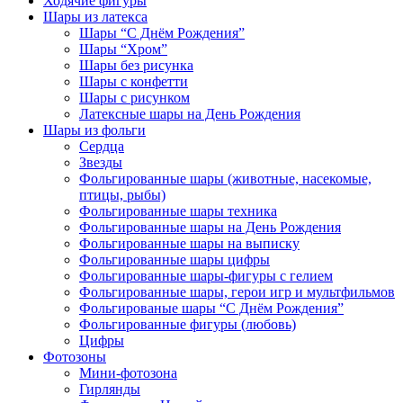
Ходячие фигуры
Шары из латекса
Шары “С Днём Рождения”
Шары “Хром”
Шары без рисунка
Шары с конфетти
Шары с рисунком
Латексные шары на День Рождения
Шары из фольги
Сердца
Звезды
Фольгированные шары (животные, насекомые,
птицы, рыбы)
Фольгированные шары техника
Фольгированные шары на День Рождения
Фольгированные шары на выписку
Фольгированные шары цифры
Фольгированные шары-фигуры с гелием
Фольгированные шары, герои игр и мультфильмов
Фольгированые шары “С Днём Рождения”
Фольгированные фигуры (любовь)
Цифры
Фотозоны
Мини-фотозона
Гирлянды