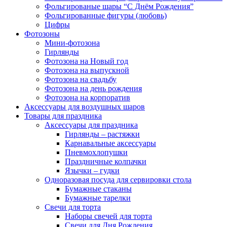
Фольгированые шары “С Днём Рождения”
Фольгированные фигуры (любовь)
Цифры
Фотозоны
Мини-фотозона
Гирлянды
Фотозона на Новый год
Фотозона на выпускной
Фотозона на свадьбу
Фотозона на день рождения
Фотозона на корпоратив
Аксессуары для воздушных шаров
Товары для праздника
Аксессуары для праздника
Гирлянды – растяжки
Карнавальные аксессуары
Пневмохлопушки
Праздничные колпачки
Язычки – гудки
Одноразовая посуда для сервировки стола
Бумажные стаканы
Бумажные тарелки
Свечи для торта
Наборы свечей для торта
Свечи для Дня Рождения