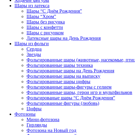
Ходячие фигуры
Шары из латекса
Шары “С Днём Рождения”
Шары “Хром”
Шары без рисунка
Шары с конфетти
Шары с рисунком
Латексные шары на День Рождения
Шары из фольги
Сердца
Звезды
Фольгированные шары (животные, насекомые, пти
Фольгированные шары техника
Фольгированные шары на День Рождения
Фольгированные шары на выписку
Фольгированные шары цифры
Фольгированные шары-фигуры с гелием
Фольгированные шары, герои игр и мультфильмов
Фольгированые шары “С Днём Рождения”
Фольгированные фигуры (любовь)
Цифры
Фотозоны
Мини-фотозона
Гирлянды
Фотозона на Новый год