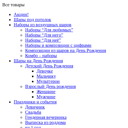
Все товары
Акции!
Шары под потолок
Наборы из воздушных шаров
Наборы “Для любимых”
Наборы “Для него”
Наборы “Для неё”
Наборы и композиции с цифрами
Композиции из шаров на День Рождения
Комбо – наборы
Шары на День Рождения
Детский День Рождения
Девочке
Мальчику
Мультгерои
Взрослый День рождения
Женщине
Мужчине
Праздники и события
Девичник
Свадьба
Гендерная вечеринка
Выписка из роддома
на 1 год