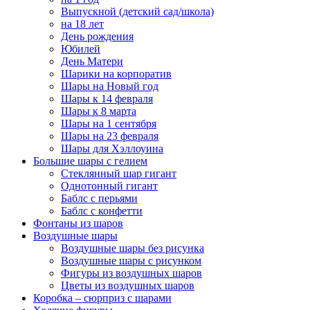
Выпускной (детский сад/школа)
на 18 лет
День рождения
Юбилей
День Матери
Шарики на корпоратив
Шары на Новый год
Шары к 14 февраля
Шары к 8 марта
Шары на 1 сентября
Шары на 23 февраля
Шары для Хэллоуина
Большие шары с гелием
Стеклянный шар гигант
Однотонный гигант
Баблс с перьями
Баблс с конфетти
Фонтаны из шаров
Воздушные шары
Воздушные шары без рисунка
Воздушные шары с рисунком
Фигуры из воздушных шаров
Цветы из воздушных шаров
Коробка – сюрприз с шарами