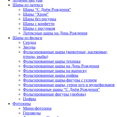
Ходячие фигуры
Шары из латекса
Шары “С Днём Рождения”
Шары “Хром”
Шары без рисунка
Шары с конфетти
Шары с рисунком
Латексные шары на День Рождения
Шары из фольги
Сердца
Звезды
Фольгированные шары (животные, насекомые,
птицы, рыбы)
Фольгированные шары техника
Фольгированные шары на День Рождения
Фольгированные шары на выписку
Фольгированные шары цифры
Фольгированные шары-фигуры с гелием
Фольгированные шары, герои игр и мультфильмов
Фольгированые шары “С Днём Рождения”
Фольгированные фигуры (любовь)
Цифры
Фотозоны
Мини-фотозона
Гирлянды