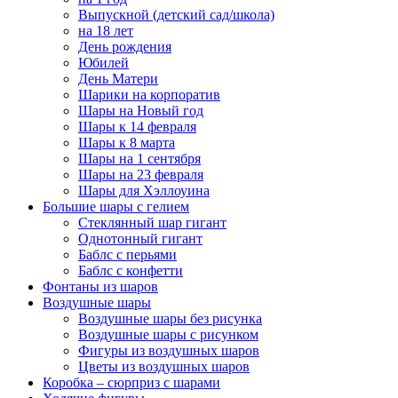
Выпускной (детский сад/школа)
на 18 лет
День рождения
Юбилей
День Матери
Шарики на корпоратив
Шары на Новый год
Шары к 14 февраля
Шары к 8 марта
Шары на 1 сентября
Шары на 23 февраля
Шары для Хэллоуина
Большие шары с гелием
Стеклянный шар гигант
Однотонный гигант
Баблс с перьями
Баблс с конфетти
Фонтаны из шаров
Воздушные шары
Воздушные шары без рисунка
Воздушные шары с рисунком
Фигуры из воздушных шаров
Цветы из воздушных шаров
Коробка – сюрприз с шарами