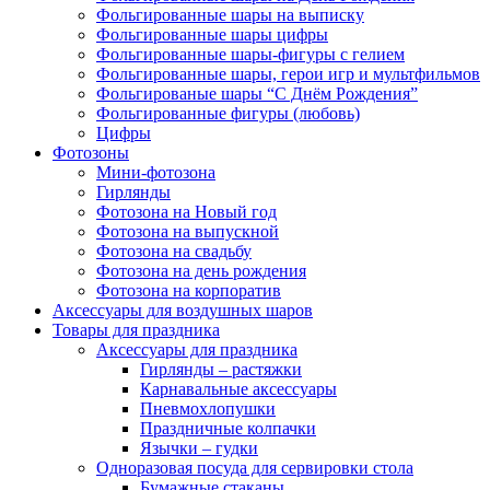
Фольгированные шары на выписку
Фольгированные шары цифры
Фольгированные шары-фигуры с гелием
Фольгированные шары, герои игр и мультфильмов
Фольгированые шары “С Днём Рождения”
Фольгированные фигуры (любовь)
Цифры
Фотозоны
Мини-фотозона
Гирлянды
Фотозона на Новый год
Фотозона на выпускной
Фотозона на свадьбу
Фотозона на день рождения
Фотозона на корпоратив
Аксессуары для воздушных шаров
Товары для праздника
Аксессуары для праздника
Гирлянды – растяжки
Карнавальные аксессуары
Пневмохлопушки
Праздничные колпачки
Язычки – гудки
Одноразовая посуда для сервировки стола
Бумажные стаканы