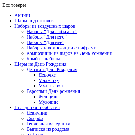
Все товары
Акции!
Шары под потолок
Наборы из воздушных шаров
Наборы “Для любимых”
Наборы “Для него”
Наборы “Для неё”
Наборы и композиции с цифрами
Композиции из шаров на День Рождения
Комбо – наборы
Шары на День Рождения
Детский День Рождения
Девочке
Мальчику
Мультгерои
Взрослый День рождения
Женщине
Мужчине
Праздники и события
Девичник
Свадьба
Гендерная вечеринка
Выписка из роддома
на 1 год