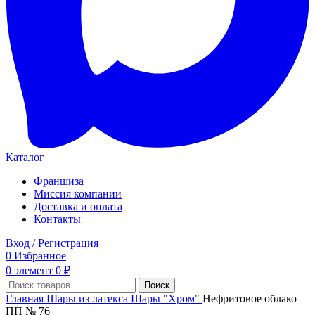
Каталог
Франшиза
Миссия компании
Доставка и оплата
Контакты
Вход / Регистрация
0
Избранное
0
элемент
0
₽
Поиск
Главная
Шары из латекса
Шары "Хром"
Нефритовое облако
ПП № 76