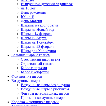
Выпускной (детский сад/школа)
на 18 лет
День рождения
Юбилей
День Матери
Шарики на корпоратив
Шары на Новый год
Шары к 14 февраля
Шары к 8 марта
Шары на 1 сентября
Шары на 23 февраля
Шары для Хэллоуина
Большие шары с гелием
Стеклянный шар гигант
Однотонный гигант
Баблс с перьями
Баблс с конфетти
Фонтаны из шаров
Воздушные шары
Воздушные шары без рисунка
Воздушные шары с рисунком
Фигуры из воздушных шаров
Цветы из воздушных шаров
Коробка – сюрприз с шарами