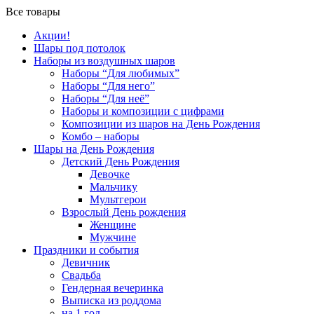
Все товары
Акции!
Шары под потолок
Наборы из воздушных шаров
Наборы “Для любимых”
Наборы “Для него”
Наборы “Для неё”
Наборы и композиции с цифрами
Композиции из шаров на День Рождения
Комбо – наборы
Шары на День Рождения
Детский День Рождения
Девочке
Мальчику
Мультгерои
Взрослый День рождения
Женщине
Мужчине
Праздники и события
Девичник
Свадьба
Гендерная вечеринка
Выписка из роддома
на 1 год