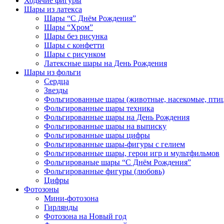
Ходячие фигуры
Шары из латекса
Шары “С Днём Рождения”
Шары “Хром”
Шары без рисунка
Шары с конфетти
Шары с рисунком
Латексные шары на День Рождения
Шары из фольги
Сердца
Звезды
Фольгированные шары (животные, насекомые, пти
Фольгированные шары техника
Фольгированные шары на День Рождения
Фольгированные шары на выписку
Фольгированные шары цифры
Фольгированные шары-фигуры с гелием
Фольгированные шары, герои игр и мультфильмов
Фольгированые шары “С Днём Рождения”
Фольгированные фигуры (любовь)
Цифры
Фотозоны
Мини-фотозона
Гирлянды
Фотозона на Новый год