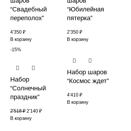
шаров
шаров
“Свадебный
“Юбилейная
переполох”
пятерка”
4'350
₽
2'350
₽
В корзину
В корзину
-15%
Набор шаров
Набор
“Космос ждет”
“Солнечный
4'410
₽
праздник”
В корзину
2'518
₽
2'140
₽
В корзину