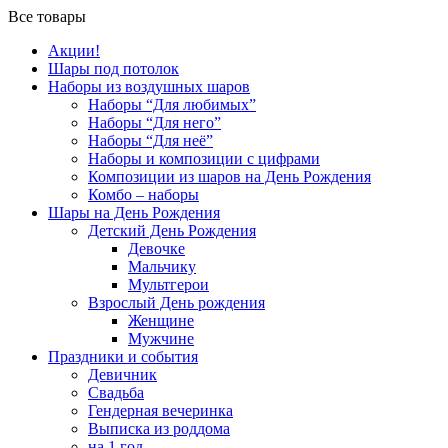
Все товары
Акции!
Шары под потолок
Наборы из воздушных шаров
Наборы “Для любимых”
Наборы “Для него”
Наборы “Для неё”
Наборы и композиции с цифрами
Композиции из шаров на День Рождения
Комбо – наборы
Шары на День Рождения
Детский День Рождения
Девочке
Мальчику
Мультгерои
Взрослый День рождения
Женщине
Мужчине
Праздники и события
Девичник
Свадьба
Гендерная вечеринка
Выписка из роддома
на 1 год