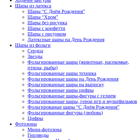
Ходячие фигуры
Шары из латекса
Шары “С Днём Рождения”
Шары “Хром”
Шары без рисунка
Шары с конфетти
Шары с рисунком
Латексные шары на День Рождения
Шары из фольги
Сердца
Звезды
Фольгированные шары (животные, насекомые,
птицы, рыбы)
Фольгированные шары техника
Фольгированные шары на День Рождения
Фольгированные шары на выписку
Фольгированные шары цифры
Фольгированные шары-фигуры с гелием
Фольгированные шары, герои игр и мультфильмов
Фольгированые шары “С Днём Рождения”
Фольгированные фигуры (любовь)
Цифры
Фотозоны
Мини-фотозона
Гирлянды