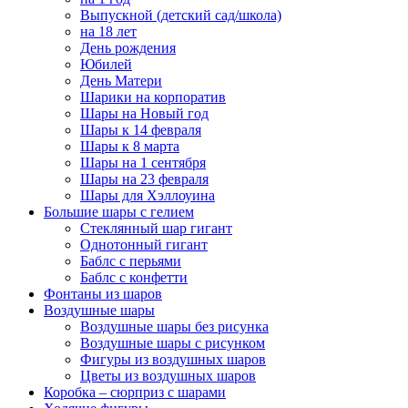
Выпускной (детский сад/школа)
на 18 лет
День рождения
Юбилей
День Матери
Шарики на корпоратив
Шары на Новый год
Шары к 14 февраля
Шары к 8 марта
Шары на 1 сентября
Шары на 23 февраля
Шары для Хэллоуина
Большие шары с гелием
Стеклянный шар гигант
Однотонный гигант
Баблс с перьями
Баблс с конфетти
Фонтаны из шаров
Воздушные шары
Воздушные шары без рисунка
Воздушные шары с рисунком
Фигуры из воздушных шаров
Цветы из воздушных шаров
Коробка – сюрприз с шарами