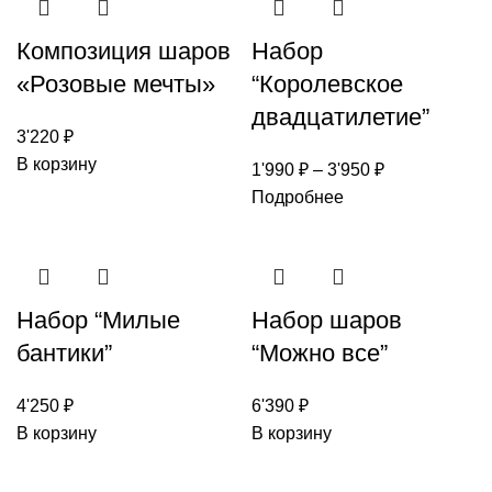
Композиция шаров
Набор
«Розовые мечты»
“Королевское
двадцатилетие”
3'220
₽
В корзину
1'990
₽
–
3'950
₽
Подробнее
Набор “Милые
Набор шаров
бантики”
“Можно все”
4'250
₽
6'390
₽
В корзину
В корзину