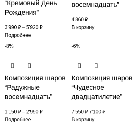
“Кремовый День
восемнадцать”
Рождения”
4'860
₽
3'990
₽
–
5'920
₽
В корзину
Подробнее
-8%
-6%
Композиция шаров
Композиция шаров
“Радужные
“Чудесное
восемнадцать”
двадцатилетие”
1'150
₽
–
2'990
₽
7'550
₽
7'100
₽
Подробнее
В корзину