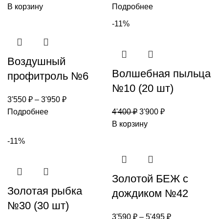
В корзину
Подробнее
-11%
Воздушный
Волшебная пыльца
профитроль №6
№10 (20 шт)
3'550
₽
–
3'950
₽
Подробнее
4'400
₽
3'900
₽
В корзину
-11%
Золотой БЕЖ с
Золотая рыбка
дождиком №42
№30 (30 шт)
3'590
₽
–
5'495
₽