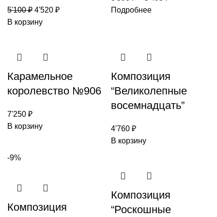
5'100
₽
4'520
₽
Подробнее
В корзину
Карамельное
Композиция
королевство №906
“Великолепные
восемнадцать”
7'250
₽
В корзину
4'760
₽
В корзину
-9%
Композиция
Композиция
“Роскошные