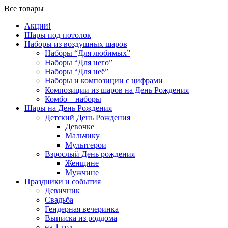
Все товары
Акции!
Шары под потолок
Наборы из воздушных шаров
Наборы “Для любимых”
Наборы “Для него”
Наборы “Для неё”
Наборы и композиции с цифрами
Композиции из шаров на День Рождения
Комбо – наборы
Шары на День Рождения
Детский День Рождения
Девочке
Мальчику
Мультгерои
Взрослый День рождения
Женщине
Мужчине
Праздники и события
Девичник
Свадьба
Гендерная вечеринка
Выписка из роддома
на 1 год