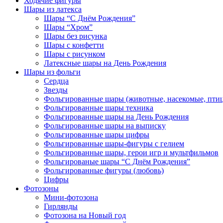
Ходячие фигуры
Шары из латекса
Шары “С Днём Рождения”
Шары “Хром”
Шары без рисунка
Шары с конфетти
Шары с рисунком
Латексные шары на День Рождения
Шары из фольги
Сердца
Звезды
Фольгированные шары (животные, насекомые, пти
Фольгированные шары техника
Фольгированные шары на День Рождения
Фольгированные шары на выписку
Фольгированные шары цифры
Фольгированные шары-фигуры с гелием
Фольгированные шары, герои игр и мультфильмов
Фольгированые шары “С Днём Рождения”
Фольгированные фигуры (любовь)
Цифры
Фотозоны
Мини-фотозона
Гирлянды
Фотозона на Новый год