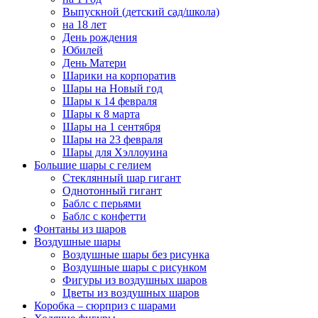
Выпускной (детский сад/школа)
на 18 лет
День рождения
Юбилей
День Матери
Шарики на корпоратив
Шары на Новый год
Шары к 14 февраля
Шары к 8 марта
Шары на 1 сентября
Шары на 23 февраля
Шары для Хэллоуина
Большие шары с гелием
Стеклянный шар гигант
Однотонный гигант
Баблс с перьями
Баблс с конфетти
Фонтаны из шаров
Воздушные шары
Воздушные шары без рисунка
Воздушные шары с рисунком
Фигуры из воздушных шаров
Цветы из воздушных шаров
Коробка – сюрприз с шарами