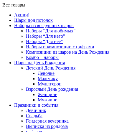
Все товары
Акции!
Шары под потолок
Наборы из воздушных шаров
Наборы “Для любимых”
Наборы “Для него”
Наборы “Для неё”
Наборы и композиции с цифрами
Композиции из шаров на День Рождения
Комбо – наборы
Шары на День Рождения
Детский День Рождения
Девочке
Мальчику
Мультгерои
Взрослый День рождения
Женщине
Мужчине
Праздники и события
Девичник
Свадьба
Гендерная вечеринка
Выписка из роддома
на 1 год