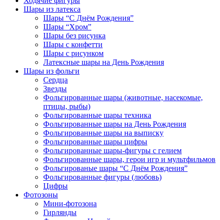
Ходячие фигуры
Шары из латекса
Шары “С Днём Рождения”
Шары “Хром”
Шары без рисунка
Шары с конфетти
Шары с рисунком
Латексные шары на День Рождения
Шары из фольги
Сердца
Звезды
Фольгированные шары (животные, насекомые,
птицы, рыбы)
Фольгированные шары техника
Фольгированные шары на День Рождения
Фольгированные шары на выписку
Фольгированные шары цифры
Фольгированные шары-фигуры с гелием
Фольгированные шары, герои игр и мультфильмов
Фольгированые шары “С Днём Рождения”
Фольгированные фигуры (любовь)
Цифры
Фотозоны
Мини-фотозона
Гирлянды