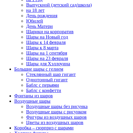
Выпускной (детский сад/школа)
на 18 лет
День рождения
Юбилей
День Матери
Шарики на корпоратив
Шары на Новый год
Шары к 14 февраля
Шары к 8 марта
Шары на 1 сентября
Шары на 23 февраля
Шары для Хэллоуина
Большие шары с гелием
Стеклянный шар гигант
Однотонный гигант
Баблс с перьями
Баблс с конфетти
Фонтаны из шаров
Воздушные шары
Воздушные шары без рисунка
Воздушные шары с рисунком
Фигуры из воздушных шаров
Цветы из воздушных шаров
Коробка – сюрприз с шарами