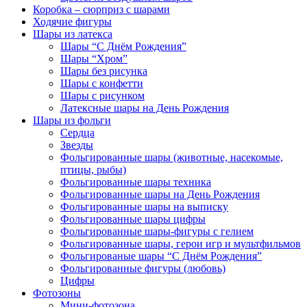
Коробка – сюрприз с шарами
Ходячие фигуры
Шары из латекса
Шары “С Днём Рождения”
Шары “Хром”
Шары без рисунка
Шары с конфетти
Шары с рисунком
Латексные шары на День Рождения
Шары из фольги
Сердца
Звезды
Фольгированные шары (животные, насекомые,
птицы, рыбы)
Фольгированные шары техника
Фольгированные шары на День Рождения
Фольгированные шары на выписку
Фольгированные шары цифры
Фольгированные шары-фигуры с гелием
Фольгированные шары, герои игр и мультфильмов
Фольгированые шары “С Днём Рождения”
Фольгированные фигуры (любовь)
Цифры
Фотозоны
Мини-фотозона