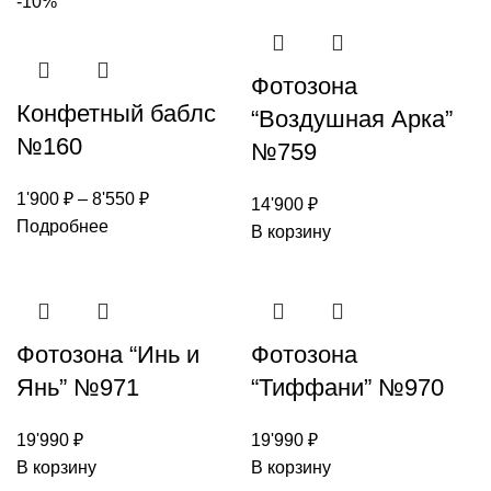
-10%
Фотозона
Конфетный баблс
“Воздушная Арка”
№160
№759
1'900
₽
–
8'550
₽
14'900
₽
Подробнее
В корзину
Фотозона “Инь и
Фотозона
Янь” №971
“Тиффани” №970
19'990
₽
19'990
₽
В корзину
В корзину