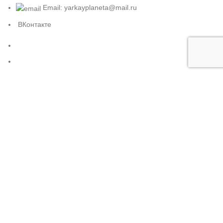
Email: yarkayplaneta@mail.ru
ВКонтакте
Subscribe us
Яркая Планета (Все права защищены) 2025
Скидка на первый заказ 5%!
по промокоду ЯРКИЙ
Напишите нам сейчас и получите скидку 5% на первый
заказ!
Зарегистрироваться
Обратный звонок