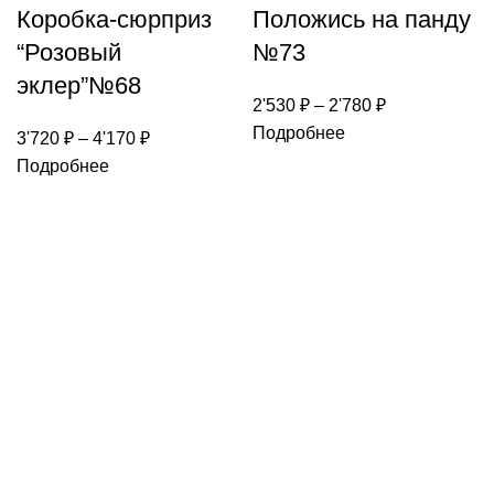
Коробка-сюрприз
Положись на панду
“Розовый
№73
эклер”№68
2'530
₽
–
2'780
₽
Подробнее
3'720
₽
–
4'170
₽
Подробнее