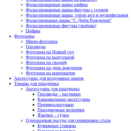
Фольгированные шары цифры
Фольгированные шары-фигуры с гелием
Фольгированные шары, герои игр и мультфильмов
Фольгированые шары “С Днём Рождения”
Фольгированные фигуры (любовь)
Цифры
Фотозоны
Мини-фотозона
Гирлянды
Фотозона на Новый год
Фотозона на выпускной
Фотозона на свадьбу
Фотозона на день рождения
Фотозона на корпоратив
Аксессуары для воздушных шаров
Товары для праздника
Аксессуары для праздника
Гирлянды – растяжки
Карнавальные аксессуары
Пневмохлопушки
Праздничные колпачки
Язычки – гудки
Одноразовая посуда для сервировки стола
Бумажные стаканы
Бумажные тарелки