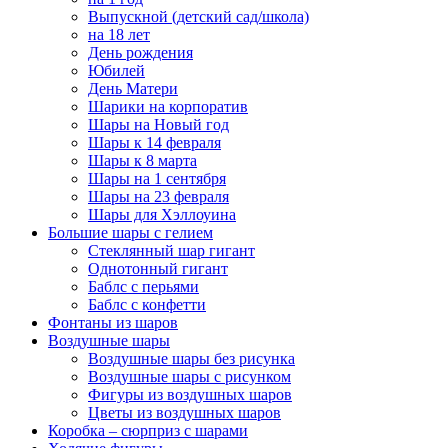
Выпускной (детский сад/школа)
на 18 лет
День рождения
Юбилей
День Матери
Шарики на корпоратив
Шары на Новый год
Шары к 14 февраля
Шары к 8 марта
Шары на 1 сентября
Шары на 23 февраля
Шары для Хэллоуина
Большие шары с гелием
Стеклянный шар гигант
Однотонный гигант
Баблс с перьями
Баблс с конфетти
Фонтаны из шаров
Воздушные шары
Воздушные шары без рисунка
Воздушные шары с рисунком
Фигуры из воздушных шаров
Цветы из воздушных шаров
Коробка – сюрприз с шарами