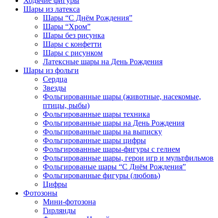
Ходячие фигуры
Шары из латекса
Шары “С Днём Рождения”
Шары “Хром”
Шары без рисунка
Шары с конфетти
Шары с рисунком
Латексные шары на День Рождения
Шары из фольги
Сердца
Звезды
Фольгированные шары (животные, насекомые,
птицы, рыбы)
Фольгированные шары техника
Фольгированные шары на День Рождения
Фольгированные шары на выписку
Фольгированные шары цифры
Фольгированные шары-фигуры с гелием
Фольгированные шары, герои игр и мультфильмов
Фольгированые шары “С Днём Рождения”
Фольгированные фигуры (любовь)
Цифры
Фотозоны
Мини-фотозона
Гирлянды