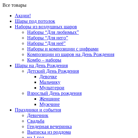
Все товары
Акции!
Шары под потолок
Наборы из воздушных шаров
Наборы “Для любимых”
Наборы “Для него”
Наборы “Для неё”
Наборы и композиции с цифрами
Композиции из шаров на День Рождения
Комбо – наборы
Шары на День Рождения
Детский День Рождения
Девочке
Мальчику
Мультгерои
Взрослый День рождения
Женщине
Мужчине
Праздники и события
Девичник
Свадьба
Гендерная вечеринка
Выписка из роддома
на 1 год