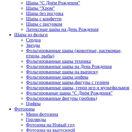
Шары “С Днём Рождения”
Шары “Хром”
Шары без рисунка
Шары с конфетти
Шары с рисунком
Латексные шары на День Рождения
Шары из фольги
Сердца
Звезды
Фольгированные шары (животные, насекомые,
птицы, рыбы)
Фольгированные шары техника
Фольгированные шары на День Рождения
Фольгированные шары на выписку
Фольгированные шары цифры
Фольгированные шары-фигуры с гелием
Фольгированные шары, герои игр и мультфильмов
Фольгированые шары “С Днём Рождения”
Фольгированные фигуры (любовь)
Цифры
Фотозоны
Мини-фотозона
Гирлянды
Фотозона на Новый год
Фотозона на выпускной