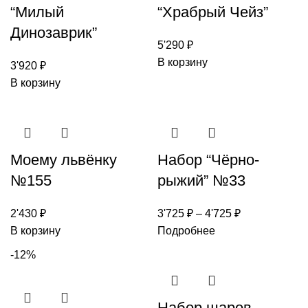
“Милый
“Храбрый Чейз”
Динозаврик”
5'290
₽
В корзину
3'920
₽
В корзину
Моему львёнку
Набор “Чёрно-
№155
рыжий” №33
2'430
₽
3'725
₽
–
4'725
₽
В корзину
Подробнее
-12%
Набор шаров