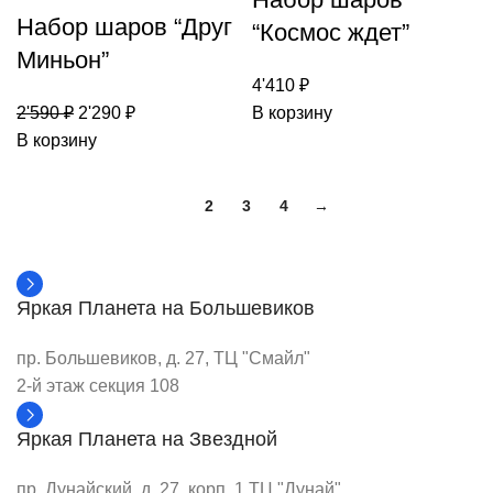
Набор шаров “Друг
“Космос ждет”
Миньон”
4'410
₽
2'590
₽
2'290
₽
В корзину
В корзину
1
2
3
4
→
Яркая Планета на Большевиков
пр. Большевиков, д. 27, ТЦ "Смайл"
2-й этаж секция 108
Яркая Планета на Звездной
пр. Дунайский, д. 27, корп. 1 ТЦ "Дунай"