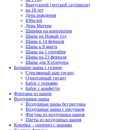
Выпускной (детский сад/школа)
на 18 лет
День рождения
Юбилей
День Матери
Шарики на корпоратив
Шары на Новый год
Шары к 14 февраля
Шары к 8 марта
Шары на 1 сентября
Шары на 23 февраля
Шары для Хэллоуина
Большие шары с гелием
Стеклянный шар гигант
Однотонный гигант
Баблс с перьями
Баблс с конфетти
Фонтаны из шаров
Воздушные шары
Воздушные шары без рисунка
Воздушные шары с рисунком
Фигуры из воздушных шаров
Цветы из воздушных шаров
Коробка – сюрприз с шарами