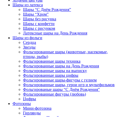
Ходячие фигуры
Шары из латекса
Шары “С Днём Рождения”
Шары “Хром”
Шары без рисунка
Шары с конфетти
Шары с рисунком
Латексные шары на День Рождения
Шары из фольги
Сердца
Звезды
Фольгированные шары (животные, насекомые,
птицы, рыбы)
Фольгированные шары техника
Фольгированные шары на День Рождения
Фольгированные шары на выписку
Фольгированные шары цифры
Фольгированные шары-фигуры с гелием
Фольгированные шары, герои игр и мультфильмов
Фольгированые шары “С Днём Рождения”
Фольгированные фигуры (любовь)
Цифры
Фотозоны
Мини-фотозона
Гирлянды