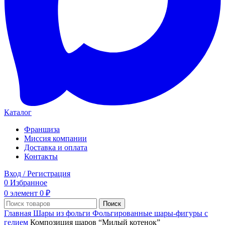
Каталог
Франшиза
Миссия компании
Доставка и оплата
Контакты
Вход / Регистрация
0
Избранное
0
элемент
0
₽
Поиск
Главная
Шары из фольги
Фольгированные шары-фигуры с
гелием
Композиция шаров “Милый котенок”