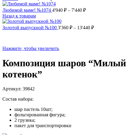
Любимой маме! №1074
4'940
₽
–
7'440
₽
Назад к товарам
Золотой выпускной №100
3'360
₽
–
13'440
₽
Нажмите, чтобы увеличить
Композиция шаров “Милый
котенок”
Артикул:
39842
Состав набора:
шар пастель 10шт;
фольгированная фигура;
2 грузика;
пакет для транспортировки