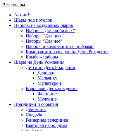
Все товары
Акции!
Шары под потолок
Наборы из воздушных шаров
Наборы “Для любимых”
Наборы “Для него”
Наборы “Для неё”
Наборы и композиции с цифрами
Композиции из шаров на День Рождения
Комбо – наборы
Шары на День Рождения
Детский День Рождения
Девочке
Мальчику
Мультгерои
Взрослый День рождения
Женщине
Мужчине
Праздники и события
Девичник
Свадьба
Гендерная вечеринка
Выписка из роддома
на 1 год