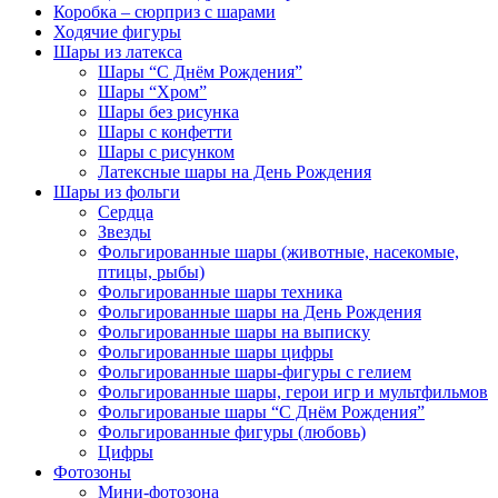
Коробка – сюрприз с шарами
Ходячие фигуры
Шары из латекса
Шары “С Днём Рождения”
Шары “Хром”
Шары без рисунка
Шары с конфетти
Шары с рисунком
Латексные шары на День Рождения
Шары из фольги
Сердца
Звезды
Фольгированные шары (животные, насекомые,
птицы, рыбы)
Фольгированные шары техника
Фольгированные шары на День Рождения
Фольгированные шары на выписку
Фольгированные шары цифры
Фольгированные шары-фигуры с гелием
Фольгированные шары, герои игр и мультфильмов
Фольгированые шары “С Днём Рождения”
Фольгированные фигуры (любовь)
Цифры
Фотозоны
Мини-фотозона