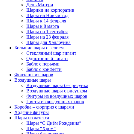
День Матери
Шарики на корпоратив
Шары на Новый год
Шары к 14 февраля
Шары к 8 марта
Шары на 1 сентября
Шары на 23 февраля
Шары для Хэллоуина
Большие шары с гелием
Стеклянный шар гигант
Однотонный гигант
Баблс с перьями
Баблс с конфетти
Фонтаны из шаров
Воздушные шары
Воздушные шары без рисунка
Воздушные шары с рисунком
Фигуры из воздушных шаров
Цветы из воздушных шаров
Коробка – сюрприз с шарами
Ходячие фигуры
Шары из латекса
Шары “С Днём Рождения”
Шары “Хром”
Шары без рисунка