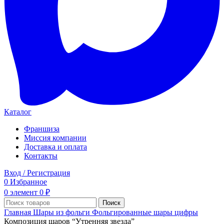
Каталог
Франшиза
Миссия компании
Доставка и оплата
Контакты
Вход / Регистрация
0
Избранное
0
элемент
0
₽
Поиск
Главная
Шары из фольги
Фольгированные шары цифры
Композиция шаров “Утренняя звезда”