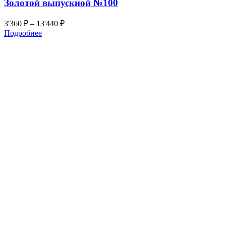
Золотой выпускной №100
3'360
₽
–
13'440
₽
Подробнее