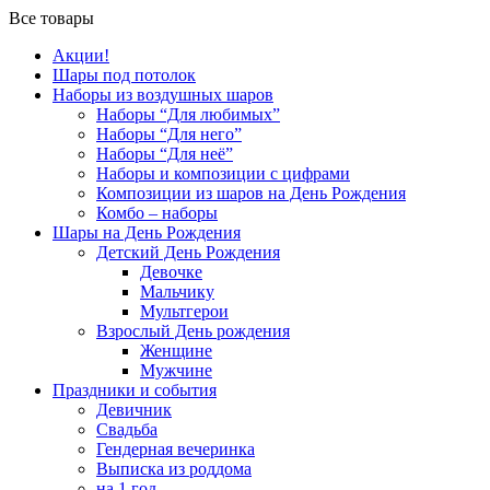
Все товары
Акции!
Шары под потолок
Наборы из воздушных шаров
Наборы “Для любимых”
Наборы “Для него”
Наборы “Для неё”
Наборы и композиции с цифрами
Композиции из шаров на День Рождения
Комбо – наборы
Шары на День Рождения
Детский День Рождения
Девочке
Мальчику
Мультгерои
Взрослый День рождения
Женщине
Мужчине
Праздники и события
Девичник
Свадьба
Гендерная вечеринка
Выписка из роддома
на 1 год