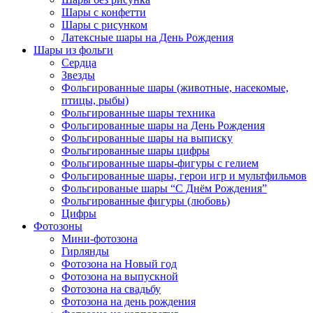
Шары с конфетти
Шары с рисунком
Латексные шары на День Рождения
Шары из фольги
Сердца
Звезды
Фольгированные шары (животные, насекомые,
птицы, рыбы)
Фольгированные шары техника
Фольгированные шары на День Рождения
Фольгированные шары на выписку
Фольгированные шары цифры
Фольгированные шары-фигуры с гелием
Фольгированные шары, герои игр и мультфильмов
Фольгированые шары “С Днём Рождения”
Фольгированные фигуры (любовь)
Цифры
Фотозоны
Мини-фотозона
Гирлянды
Фотозона на Новый год
Фотозона на выпускной
Фотозона на свадьбу
Фотозона на день рождения