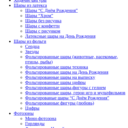
Ходячие фигуры
Шары из латекса
Шары “С Днём Рождения”
Шары “Хром”
Шары без рисунка
Шары с конфетти
Шары с рисунком
Латексные шары на День Рождения
Шары из фольги
Сердца
Звезды
Фольгированные шары (животные, насекомые,
птицы, рыбы)
Фольгированные шары техника
Фольгированные шары на День Рождения
Фольгированные шары на выписку
Фольгированные шары цифры
Фольгированные шары-фигуры с гелием
Фольгированные шары, герои игр и мультфильмов
Фольгированые шары “С Днём Рождения”
Фольгированные фигуры (любовь)
Цифры
Фотозоны
Мини-фотозона
Гирлянды