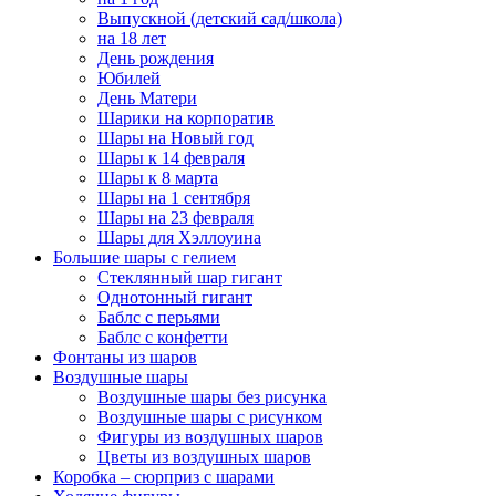
Выпускной (детский сад/школа)
на 18 лет
День рождения
Юбилей
День Матери
Шарики на корпоратив
Шары на Новый год
Шары к 14 февраля
Шары к 8 марта
Шары на 1 сентября
Шары на 23 февраля
Шары для Хэллоуина
Большие шары с гелием
Стеклянный шар гигант
Однотонный гигант
Баблс с перьями
Баблс с конфетти
Фонтаны из шаров
Воздушные шары
Воздушные шары без рисунка
Воздушные шары с рисунком
Фигуры из воздушных шаров
Цветы из воздушных шаров
Коробка – сюрприз с шарами