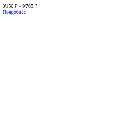
3'150
₽
–
9'765
₽
Подробнее