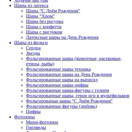
Ходячие фигуры
Шары из латекса
Шары “С Днём Рождения”
Шары “Хром”
Шары без рисунка
Шары с конфетти
Шары с рисунком
Латексные шары на День Рождения
Шары из фольги
Сердца
Звезды
Фольгированные шары (животные, насекомые,
птицы, рыбы)
Фольгированные шары техника
Фольгированные шары на День Рождения
Фольгированные шары на выписку
Фольгированные шары цифры
Фольгированные шары-фигуры с гелием
Фольгированные шары, герои игр и мультфильмов
Фольгированые шары “С Днём Рождения”
Фольгированные фигуры (любовь)
Цифры
Фотозоны
Мини-фотозона
Гирлянды