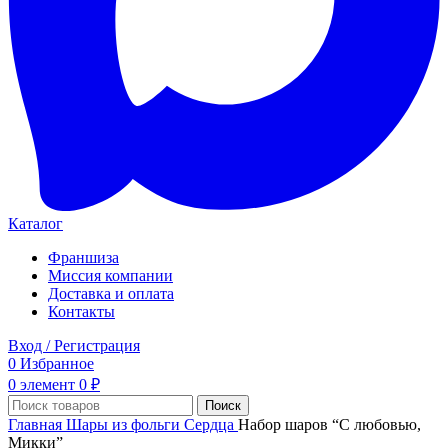
Каталог
Франшиза
Миссия компании
Доставка и оплата
Контакты
Вход / Регистрация
0
Избранное
0
элемент
0
₽
Поиск
Главная
Шары из фольги
Сердца
Набор шаров “С любовью,
Микки”