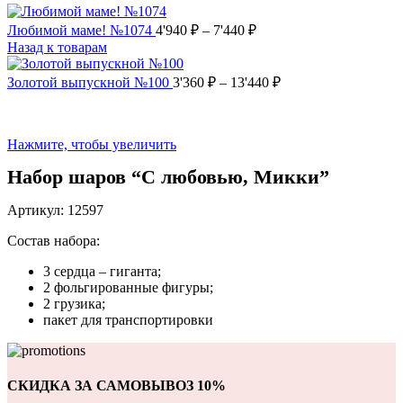
Любимой маме! №1074
4'940
₽
–
7'440
₽
Назад к товарам
Золотой выпускной №100
3'360
₽
–
13'440
₽
Нажмите, чтобы увеличить
Набор шаров “С любовью, Микки”
Артикул:
12597
Состав набора:
3 сердца – гиганта;
2 фольгированные фигуры;
2 грузика;
пакет для транспортировки
СКИДКА ЗА САМОВЫВОЗ 10%