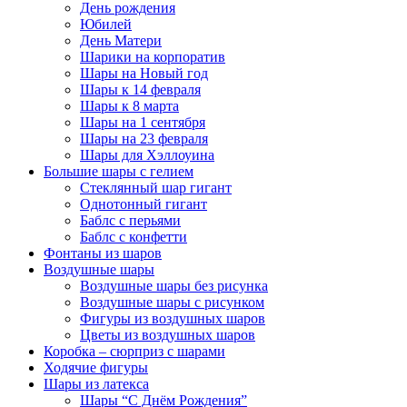
День рождения
Юбилей
День Матери
Шарики на корпоратив
Шары на Новый год
Шары к 14 февраля
Шары к 8 марта
Шары на 1 сентября
Шары на 23 февраля
Шары для Хэллоуина
Большие шары с гелием
Стеклянный шар гигант
Однотонный гигант
Баблс с перьями
Баблс с конфетти
Фонтаны из шаров
Воздушные шары
Воздушные шары без рисунка
Воздушные шары с рисунком
Фигуры из воздушных шаров
Цветы из воздушных шаров
Коробка – сюрприз с шарами
Ходячие фигуры
Шары из латекса
Шары “С Днём Рождения”