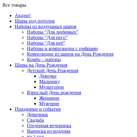
Все товары
Акции!
Шары под потолок
Наборы из воздушных шаров
Наборы “Для любимых”
Наборы “Для него”
Наборы “Для неё”
Наборы и композиции с цифрами
Композиции из шаров на День Рождения
Комбо – наборы
Шары на День Рождения
Детский День Рождения
Девочке
Мальчику
Мультгерои
Взрослый День рождения
Женщине
Мужчине
Праздники и события
Девичник
Свадьба
Гендерная вечеринка
Выписка из роддома
на 1 год