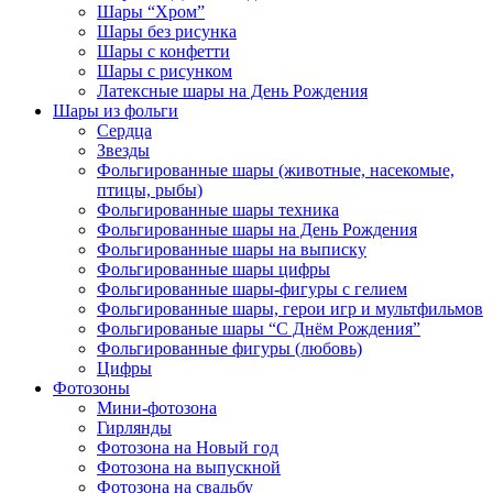
Шары “Хром”
Шары без рисунка
Шары с конфетти
Шары с рисунком
Латексные шары на День Рождения
Шары из фольги
Сердца
Звезды
Фольгированные шары (животные, насекомые,
птицы, рыбы)
Фольгированные шары техника
Фольгированные шары на День Рождения
Фольгированные шары на выписку
Фольгированные шары цифры
Фольгированные шары-фигуры с гелием
Фольгированные шары, герои игр и мультфильмов
Фольгированые шары “С Днём Рождения”
Фольгированные фигуры (любовь)
Цифры
Фотозоны
Мини-фотозона
Гирлянды
Фотозона на Новый год
Фотозона на выпускной
Фотозона на свадьбу