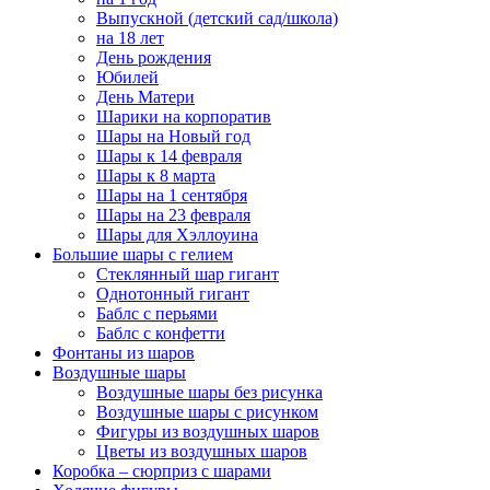
Выпускной (детский сад/школа)
на 18 лет
День рождения
Юбилей
День Матери
Шарики на корпоратив
Шары на Новый год
Шары к 14 февраля
Шары к 8 марта
Шары на 1 сентября
Шары на 23 февраля
Шары для Хэллоуина
Большие шары с гелием
Стеклянный шар гигант
Однотонный гигант
Баблс с перьями
Баблс с конфетти
Фонтаны из шаров
Воздушные шары
Воздушные шары без рисунка
Воздушные шары с рисунком
Фигуры из воздушных шаров
Цветы из воздушных шаров
Коробка – сюрприз с шарами