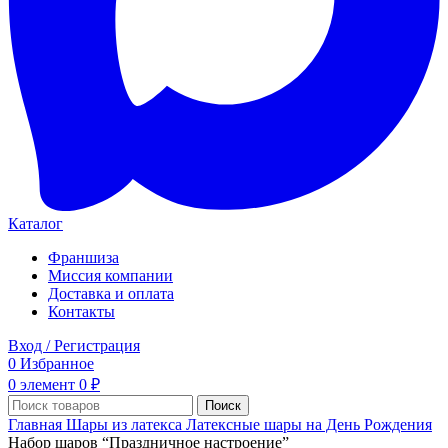
Каталог
Франшиза
Миссия компании
Доставка и оплата
Контакты
Вход / Регистрация
0
Избранное
0
элемент
0
₽
Поиск
Главная
Шары из латекса
Латексные шары на День Рождения
Набор шаров “Праздничное настроение”