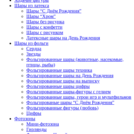
Ходячие фигуры
Шары из латекса
Шары “С Днём Рождения”
Шары “Хром”
Шары без рисунка
Шары с конфетти
Шары с рисунком
Латексные шары на День Рождения
Шары из фольги
Сердца
Звезды
Фольгированные шары (животные, насекомые,
птицы, рыбы)
Фольгированные шары техника
Фольгированные шары на День Рождения
Фольгированные шары на выписку
Фольгированные шары цифры
Фольгированные шары-фигуры с гелием
Фольгированные шары, герои игр и мультфильмов
Фольгированые шары “С Днём Рождения”
Фольгированные фигуры (любовь)
Цифры
Фотозоны
Мини-фотозона
Гирлянды