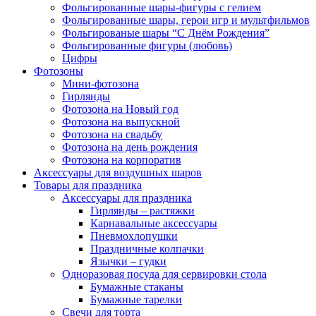
Фольгированные шары-фигуры с гелием
Фольгированные шары, герои игр и мультфильмов
Фольгированые шары “С Днём Рождения”
Фольгированные фигуры (любовь)
Цифры
Фотозоны
Мини-фотозона
Гирлянды
Фотозона на Новый год
Фотозона на выпускной
Фотозона на свадьбу
Фотозона на день рождения
Фотозона на корпоратив
Аксессуары для воздушных шаров
Товары для праздника
Аксессуары для праздника
Гирлянды – растяжки
Карнавальные аксессуары
Пневмохлопушки
Праздничные колпачки
Язычки – гудки
Одноразовая посуда для сервировки стола
Бумажные стаканы
Бумажные тарелки
Свечи для торта