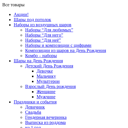
Все товары
Акции!
Шары под потолок
Наборы из воздушных шаров
Наборы “Для любимых”
Наборы “Для него”
Наборы “Для неё”
Наборы и композиции с цифрами
Композиции из шаров на День Рождения
Комбо – наборы
Шары на День Рождения
Детский День Рождения
Девочке
Мальчику
Мультгерои
Взрослый День рождения
Женщине
Мужчине
Праздники и события
Девичник
Свадьба
Гендерная вечеринка
Выписка из роддома
на 1 год