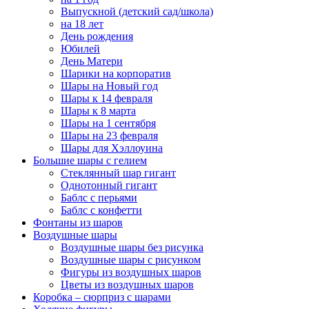
Выпускной (детский сад/школа)
на 18 лет
День рождения
Юбилей
День Матери
Шарики на корпоратив
Шары на Новый год
Шары к 14 февраля
Шары к 8 марта
Шары на 1 сентября
Шары на 23 февраля
Шары для Хэллоуина
Большие шары с гелием
Стеклянный шар гигант
Однотонный гигант
Баблс с перьями
Баблс с конфетти
Фонтаны из шаров
Воздушные шары
Воздушные шары без рисунка
Воздушные шары с рисунком
Фигуры из воздушных шаров
Цветы из воздушных шаров
Коробка – сюрприз с шарами