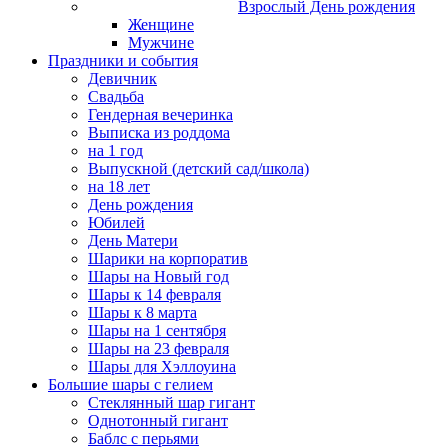
Взрослый День рождения
Женщине
Мужчине
Праздники и события
Девичник
Свадьба
Гендерная вечеринка
Выписка из роддома
на 1 год
Выпускной (детский сад/школа)
на 18 лет
День рождения
Юбилей
День Матери
Шарики на корпоратив
Шары на Новый год
Шары к 14 февраля
Шары к 8 марта
Шары на 1 сентября
Шары на 23 февраля
Шары для Хэллоуина
Большие шары с гелием
Стеклянный шар гигант
Однотонный гигант
Баблс с перьями