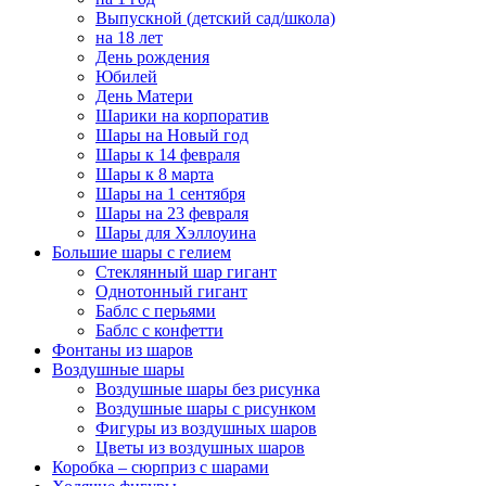
Выпускной (детский сад/школа)
на 18 лет
День рождения
Юбилей
День Матери
Шарики на корпоратив
Шары на Новый год
Шары к 14 февраля
Шары к 8 марта
Шары на 1 сентября
Шары на 23 февраля
Шары для Хэллоуина
Большие шары с гелием
Стеклянный шар гигант
Однотонный гигант
Баблс с перьями
Баблс с конфетти
Фонтаны из шаров
Воздушные шары
Воздушные шары без рисунка
Воздушные шары с рисунком
Фигуры из воздушных шаров
Цветы из воздушных шаров
Коробка – сюрприз с шарами