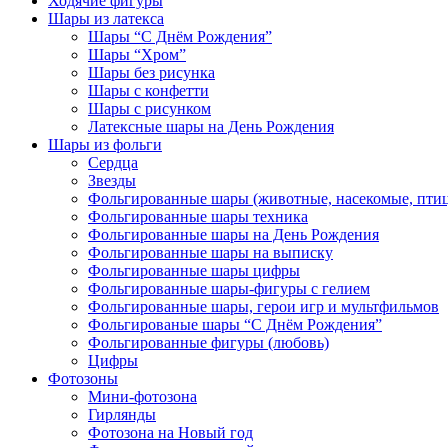
Ходячие фигуры
Шары из латекса
Шары “С Днём Рождения”
Шары “Хром”
Шары без рисунка
Шары с конфетти
Шары с рисунком
Латексные шары на День Рождения
Шары из фольги
Сердца
Звезды
Фольгированные шары (животные, насекомые, пти
Фольгированные шары техника
Фольгированные шары на День Рождения
Фольгированные шары на выписку
Фольгированные шары цифры
Фольгированные шары-фигуры с гелием
Фольгированные шары, герои игр и мультфильмов
Фольгированые шары “С Днём Рождения”
Фольгированные фигуры (любовь)
Цифры
Фотозоны
Мини-фотозона
Гирлянды
Фотозона на Новый год