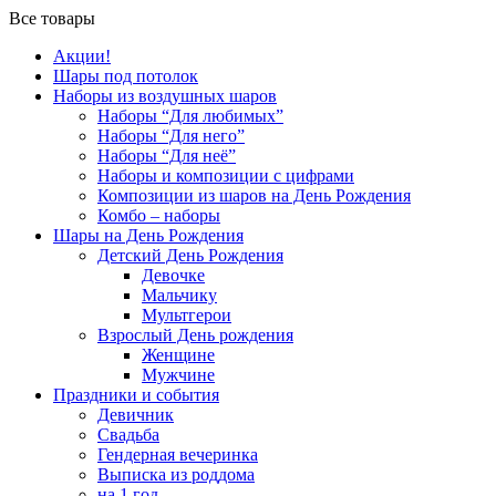
Все товары
Акции!
Шары под потолок
Наборы из воздушных шаров
Наборы “Для любимых”
Наборы “Для него”
Наборы “Для неё”
Наборы и композиции с цифрами
Композиции из шаров на День Рождения
Комбо – наборы
Шары на День Рождения
Детский День Рождения
Девочке
Мальчику
Мультгерои
Взрослый День рождения
Женщине
Мужчине
Праздники и события
Девичник
Свадьба
Гендерная вечеринка
Выписка из роддома
на 1 год