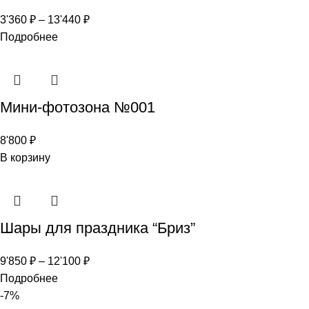
3'360
₽
–
13'440
₽
Подробнее
Мини-фотозона №001
8'800
₽
В корзину
Шары для праздника “Бриз”
9'850
₽
–
12'100
₽
Подробнее
-7%