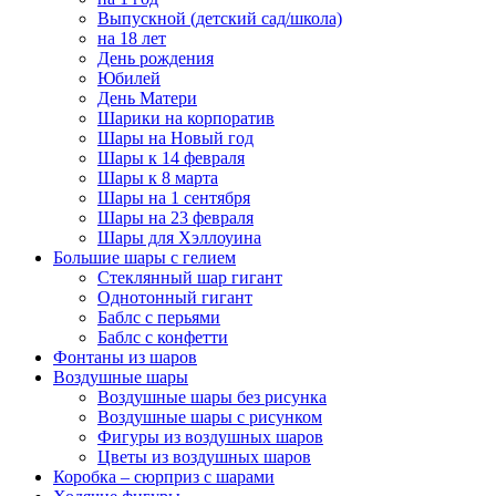
Выпускной (детский сад/школа)
на 18 лет
День рождения
Юбилей
День Матери
Шарики на корпоратив
Шары на Новый год
Шары к 14 февраля
Шары к 8 марта
Шары на 1 сентября
Шары на 23 февраля
Шары для Хэллоуина
Большие шары с гелием
Стеклянный шар гигант
Однотонный гигант
Баблс с перьями
Баблс с конфетти
Фонтаны из шаров
Воздушные шары
Воздушные шары без рисунка
Воздушные шары с рисунком
Фигуры из воздушных шаров
Цветы из воздушных шаров
Коробка – сюрприз с шарами