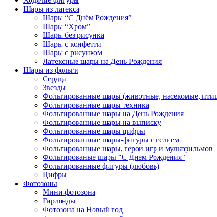
Ходячие фигуры
Шары из латекса
Шары “С Днём Рождения”
Шары “Хром”
Шары без рисунка
Шары с конфетти
Шары с рисунком
Латексные шары на День Рождения
Шары из фольги
Сердца
Звезды
Фольгированные шары (животные, насекомые, пти
Фольгированные шары техника
Фольгированные шары на День Рождения
Фольгированные шары на выписку
Фольгированные шары цифры
Фольгированные шары-фигуры с гелием
Фольгированные шары, герои игр и мультфильмов
Фольгированые шары “С Днём Рождения”
Фольгированные фигуры (любовь)
Цифры
Фотозоны
Мини-фотозона
Гирлянды
Фотозона на Новый год