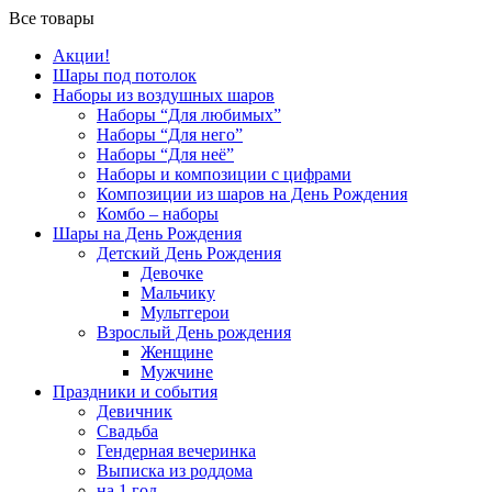
Все товары
Акции!
Шары под потолок
Наборы из воздушных шаров
Наборы “Для любимых”
Наборы “Для него”
Наборы “Для неё”
Наборы и композиции с цифрами
Композиции из шаров на День Рождения
Комбо – наборы
Шары на День Рождения
Детский День Рождения
Девочке
Мальчику
Мультгерои
Взрослый День рождения
Женщине
Мужчине
Праздники и события
Девичник
Свадьба
Гендерная вечеринка
Выписка из роддома
на 1 год