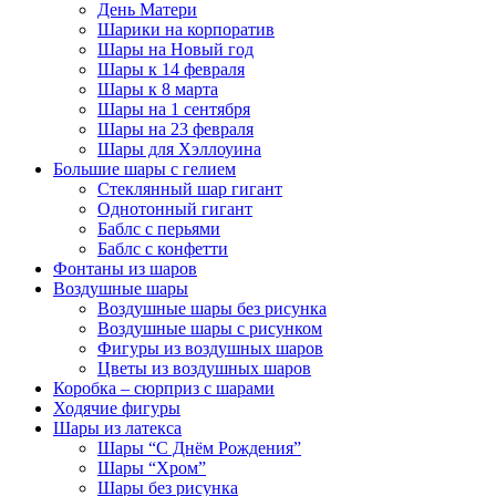
День Матери
Шарики на корпоратив
Шары на Новый год
Шары к 14 февраля
Шары к 8 марта
Шары на 1 сентября
Шары на 23 февраля
Шары для Хэллоуина
Большие шары с гелием
Стеклянный шар гигант
Однотонный гигант
Баблс с перьями
Баблс с конфетти
Фонтаны из шаров
Воздушные шары
Воздушные шары без рисунка
Воздушные шары с рисунком
Фигуры из воздушных шаров
Цветы из воздушных шаров
Коробка – сюрприз с шарами
Ходячие фигуры
Шары из латекса
Шары “С Днём Рождения”
Шары “Хром”
Шары без рисунка