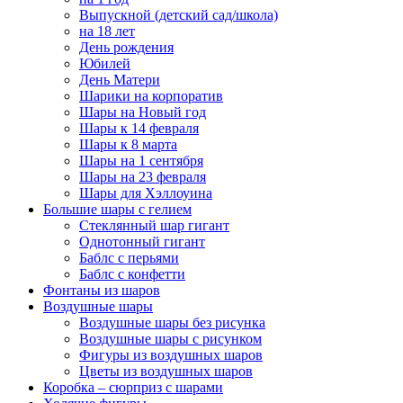
Выпускной (детский сад/школа)
на 18 лет
День рождения
Юбилей
День Матери
Шарики на корпоратив
Шары на Новый год
Шары к 14 февраля
Шары к 8 марта
Шары на 1 сентября
Шары на 23 февраля
Шары для Хэллоуина
Большие шары с гелием
Стеклянный шар гигант
Однотонный гигант
Баблс с перьями
Баблс с конфетти
Фонтаны из шаров
Воздушные шары
Воздушные шары без рисунка
Воздушные шары с рисунком
Фигуры из воздушных шаров
Цветы из воздушных шаров
Коробка – сюрприз с шарами