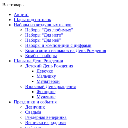
Все товары
Акции!
Шары под потолок
Наборы из воздушных шаров
Наборы “Для любимых”
Наборы “Для него”
Наборы “Для неё”
Наборы и композиции с цифрами
Композиции из шаров на День Рождения
Комбо – наборы
Шары на День Рождения
Детский День Рождения
Девочке
Мальчику
Мультгерои
Взрослый День рождения
Женщине
Мужчине
Праздники и события
Девичник
Свадьба
Гендерная вечеринка
Выписка из роддома
на 1 год