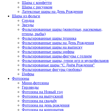
Шары с конфетти
Шары с рисунком
Латексные шары на День Рождения
Шары из фольги
Сердца
Звезды
Фольгированные шары (животные, насекомые,
птицы, рыбы)
Фольгированные шары техника
Фольгированные шары на День Рождения
Фольгированные шары на выписку
Фольгированные шары цифры
Фольгированные шары-фигуры с гелием
Фольгированные шары, герои игр и мультфильмов
Фольгированые шары “С Днём Рождения”
Фольгированные фигуры (любовь)
Цифры
Фотозоны
Мини-фотозона
Гирлянды
Фотозона на Новый год
Фотозона на выпускной
Фотозона на свадьбу
Фотозона на день рождения
Фотозона на корпоратив