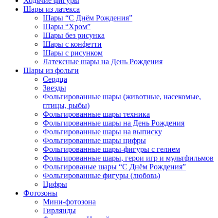
Ходячие фигуры
Шары из латекса
Шары “С Днём Рождения”
Шары “Хром”
Шары без рисунка
Шары с конфетти
Шары с рисунком
Латексные шары на День Рождения
Шары из фольги
Сердца
Звезды
Фольгированные шары (животные, насекомые,
птицы, рыбы)
Фольгированные шары техника
Фольгированные шары на День Рождения
Фольгированные шары на выписку
Фольгированные шары цифры
Фольгированные шары-фигуры с гелием
Фольгированные шары, герои игр и мультфильмов
Фольгированые шары “С Днём Рождения”
Фольгированные фигуры (любовь)
Цифры
Фотозоны
Мини-фотозона
Гирлянды