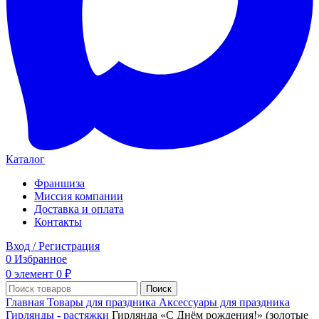
Каталог
Франшиза
Миссия компании
Доставка и оплата
Контакты
Вход / Регистрация
0
Избранное
0
элемент
0
₽
Поиск
Главная
Товары для праздника
Аксессуары для праздника
Гирлянды - растяжки
Гирлянда «С Днём рождения!» (золотые