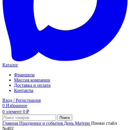
Каталог
Франшиза
Миссия компании
Доставка и оплата
Контакты
Вход / Регистрация
0
Избранное
0
элемент
0
₽
Поиск
Главная
Праздники и события
День Матери
Пинки стайл
№402