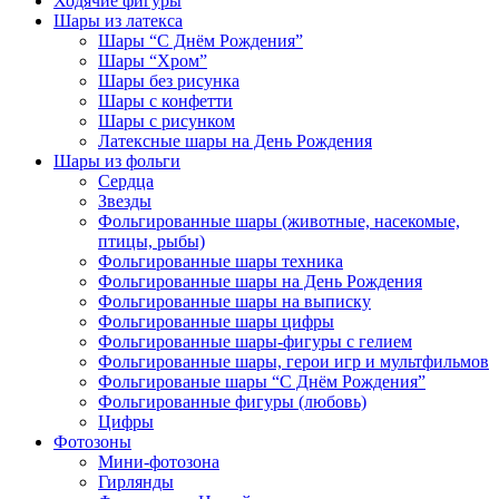
Ходячие фигуры
Шары из латекса
Шары “С Днём Рождения”
Шары “Хром”
Шары без рисунка
Шары с конфетти
Шары с рисунком
Латексные шары на День Рождения
Шары из фольги
Сердца
Звезды
Фольгированные шары (животные, насекомые,
птицы, рыбы)
Фольгированные шары техника
Фольгированные шары на День Рождения
Фольгированные шары на выписку
Фольгированные шары цифры
Фольгированные шары-фигуры с гелием
Фольгированные шары, герои игр и мультфильмов
Фольгированые шары “С Днём Рождения”
Фольгированные фигуры (любовь)
Цифры
Фотозоны
Мини-фотозона
Гирлянды