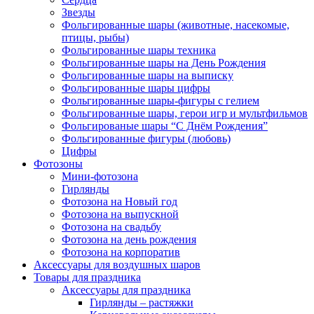
Звезды
Фольгированные шары (животные, насекомые,
птицы, рыбы)
Фольгированные шары техника
Фольгированные шары на День Рождения
Фольгированные шары на выписку
Фольгированные шары цифры
Фольгированные шары-фигуры с гелием
Фольгированные шары, герои игр и мультфильмов
Фольгированые шары “С Днём Рождения”
Фольгированные фигуры (любовь)
Цифры
Фотозоны
Мини-фотозона
Гирлянды
Фотозона на Новый год
Фотозона на выпускной
Фотозона на свадьбу
Фотозона на день рождения
Фотозона на корпоратив
Аксессуары для воздушных шаров
Товары для праздника
Аксессуары для праздника
Гирлянды – растяжки