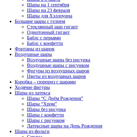
Шары на 1 сентября
Шары на 23 февраля
Шары для Хэллоуина
Большие шары с гелием
Стеклянный шар гигант
Однотонный гигант
Баблс с перьями
Баблс с конфетти
Фонтаны из шаров
Воздушные шары
Воздушные шары без рисунка
Воздушные шары с рисунком
Фигуры из воздушных шаров
Цветы из воздушных шаров
Коробка – сюрприз с шарами
Ходячие фигуры
Шары из латекса
Шары “С Днём Рождения”
Шары “Хром”
Шары без рисунка
Шары с конфетти
Шары с рисунком
Латексные шары на День Рождения
Шары из фольги
Сердца