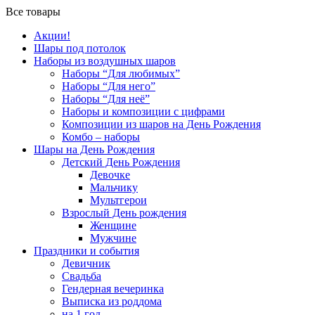
Все товары
Акции!
Шары под потолок
Наборы из воздушных шаров
Наборы “Для любимых”
Наборы “Для него”
Наборы “Для неё”
Наборы и композиции с цифрами
Композиции из шаров на День Рождения
Комбо – наборы
Шары на День Рождения
Детский День Рождения
Девочке
Мальчику
Мультгерои
Взрослый День рождения
Женщине
Мужчине
Праздники и события
Девичник
Свадьба
Гендерная вечеринка
Выписка из роддома
на 1 год