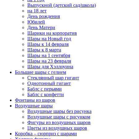
Выпускной (детский сад/школа)
на 18 лет
День рождения
Юбилей
День Матери
Шарики на корпоратив
Шары на Новый год
Шары к 14 февраля
Шары к 8 марта
Шары на 1 сентября
Шары на 23 февраля
Шары для Хэллоуина
Большие шары с гелием
Стеклянный шар гигант
Однотонный гигант
Баблс с перьями
Баблс с конфетти
Фонтаны из шаров
Воздушные шары
Воздушные шары без рисунка
Воздушные шары с рисунком
Фигуры из воздушных шаров
Цветы из воздушных шаров
Коробка – сюрприз с шарами