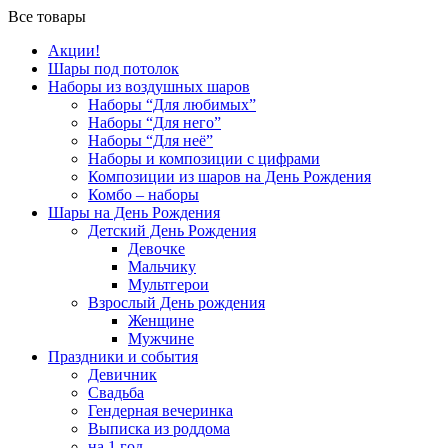
Все товары
Акции!
Шары под потолок
Наборы из воздушных шаров
Наборы “Для любимых”
Наборы “Для него”
Наборы “Для неё”
Наборы и композиции с цифрами
Композиции из шаров на День Рождения
Комбо – наборы
Шары на День Рождения
Детский День Рождения
Девочке
Мальчику
Мультгерои
Взрослый День рождения
Женщине
Мужчине
Праздники и события
Девичник
Свадьба
Гендерная вечеринка
Выписка из роддома
на 1 год