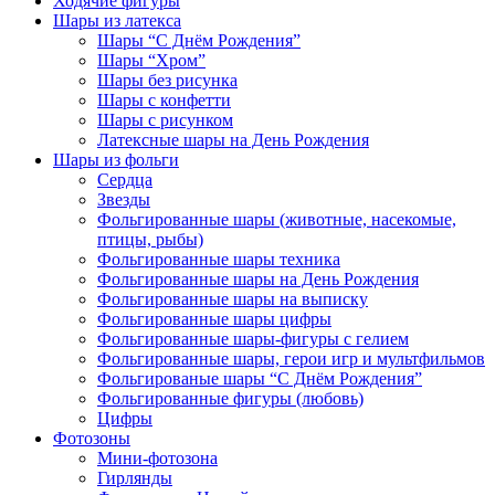
Ходячие фигуры
Шары из латекса
Шары “С Днём Рождения”
Шары “Хром”
Шары без рисунка
Шары с конфетти
Шары с рисунком
Латексные шары на День Рождения
Шары из фольги
Сердца
Звезды
Фольгированные шары (животные, насекомые,
птицы, рыбы)
Фольгированные шары техника
Фольгированные шары на День Рождения
Фольгированные шары на выписку
Фольгированные шары цифры
Фольгированные шары-фигуры с гелием
Фольгированные шары, герои игр и мультфильмов
Фольгированые шары “С Днём Рождения”
Фольгированные фигуры (любовь)
Цифры
Фотозоны
Мини-фотозона
Гирлянды