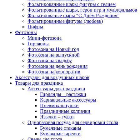
Фольгированные шары-фигуры с гелием
Фольгированные шары, герои игр и мультфильмов
Фольгированые шары “С Днём Рождения”
Фольгированные фигуры (любовь)
Цифры
Фотозоны
Мини-фотозона
Гирлянды
Фотозона на Новый год
Фотозона на выпускной
Фотозона на свадьбу
Фотозона на день рождения
Фотозона на корпоратив
Аксессуары для воздушных шаров
Товары для праздника
Аксессуары для праздника
Гирлянды – растяжки
Карнавальные аксессуары
Пневмохлопушки
Праздничные колпачки
Язычки – гудки
Одноразовая посуда для сервировки стола
Бумажные стаканы
Бумажные тарелки
Свечи для торта