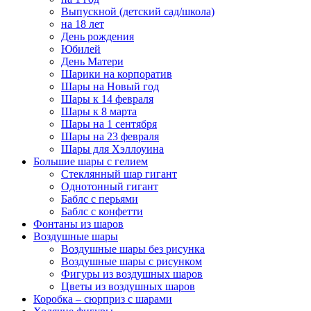
Выпускной (детский сад/школа)
на 18 лет
День рождения
Юбилей
День Матери
Шарики на корпоратив
Шары на Новый год
Шары к 14 февраля
Шары к 8 марта
Шары на 1 сентября
Шары на 23 февраля
Шары для Хэллоуина
Большие шары с гелием
Стеклянный шар гигант
Однотонный гигант
Баблс с перьями
Баблс с конфетти
Фонтаны из шаров
Воздушные шары
Воздушные шары без рисунка
Воздушные шары с рисунком
Фигуры из воздушных шаров
Цветы из воздушных шаров
Коробка – сюрприз с шарами