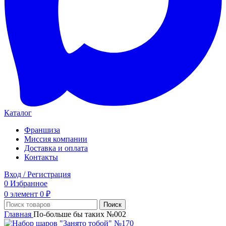
Каталог
Франшиза
Миссия компании
Доставка и оплата
Контакты
Вход / Регистрация
0
Избранное
0
элемент
0
₽
Поиск
Главная
По-больше бы таких №002