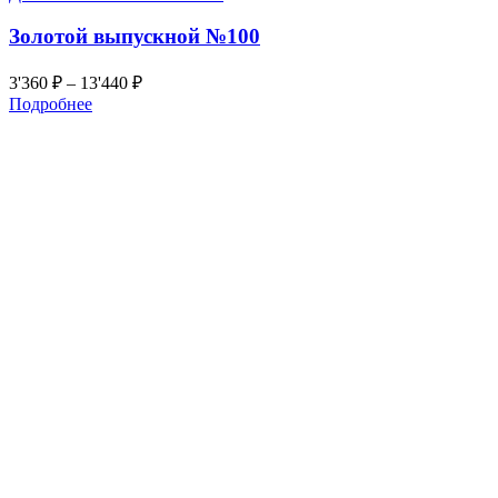
Золотой выпускной №100
3'360
₽
–
13'440
₽
Подробнее