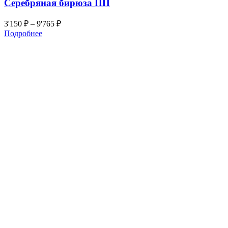
Серебряная бирюза ПП
3'150
₽
–
9'765
₽
Подробнее