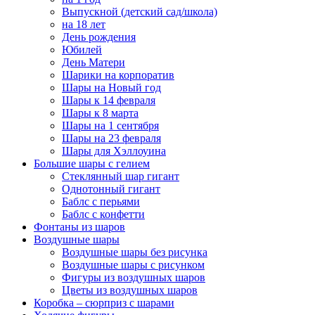
Выпускной (детский сад/школа)
на 18 лет
День рождения
Юбилей
День Матери
Шарики на корпоратив
Шары на Новый год
Шары к 14 февраля
Шары к 8 марта
Шары на 1 сентября
Шары на 23 февраля
Шары для Хэллоуина
Большие шары с гелием
Стеклянный шар гигант
Однотонный гигант
Баблс с перьями
Баблс с конфетти
Фонтаны из шаров
Воздушные шары
Воздушные шары без рисунка
Воздушные шары с рисунком
Фигуры из воздушных шаров
Цветы из воздушных шаров
Коробка – сюрприз с шарами