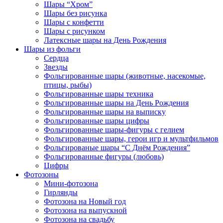
Шары “Хром”
Шары без рисунка
Шары с конфетти
Шары с рисунком
Латексные шары на День Рождения
Шары из фольги
Сердца
Звезды
Фольгированные шары (животные, насекомые,
птицы, рыбы)
Фольгированные шары техника
Фольгированные шары на День Рождения
Фольгированные шары на выписку
Фольгированные шары цифры
Фольгированные шары-фигуры с гелием
Фольгированные шары, герои игр и мультфильмов
Фольгированые шары “С Днём Рождения”
Фольгированные фигуры (любовь)
Цифры
Фотозоны
Мини-фотозона
Гирлянды
Фотозона на Новый год
Фотозона на выпускной
Фотозона на свадьбу