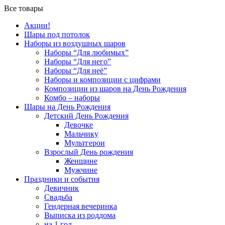
Все товары
Акции!
Шары под потолок
Наборы из воздушных шаров
Наборы “Для любимых”
Наборы “Для него”
Наборы “Для неё”
Наборы и композиции с цифрами
Композиции из шаров на День Рождения
Комбо – наборы
Шары на День Рождения
Детский День Рождения
Девочке
Мальчику
Мультгерои
Взрослый День рождения
Женщине
Мужчине
Праздники и события
Девичник
Свадьба
Гендерная вечеринка
Выписка из роддома
на 1 год