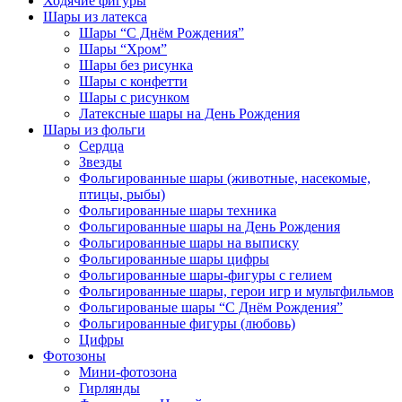
Ходячие фигуры
Шары из латекса
Шары “С Днём Рождения”
Шары “Хром”
Шары без рисунка
Шары с конфетти
Шары с рисунком
Латексные шары на День Рождения
Шары из фольги
Сердца
Звезды
Фольгированные шары (животные, насекомые,
птицы, рыбы)
Фольгированные шары техника
Фольгированные шары на День Рождения
Фольгированные шары на выписку
Фольгированные шары цифры
Фольгированные шары-фигуры с гелием
Фольгированные шары, герои игр и мультфильмов
Фольгированые шары “С Днём Рождения”
Фольгированные фигуры (любовь)
Цифры
Фотозоны
Мини-фотозона
Гирлянды