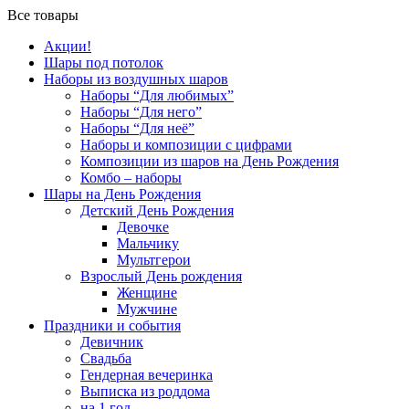
Все товары
Акции!
Шары под потолок
Наборы из воздушных шаров
Наборы “Для любимых”
Наборы “Для него”
Наборы “Для неё”
Наборы и композиции с цифрами
Композиции из шаров на День Рождения
Комбо – наборы
Шары на День Рождения
Детский День Рождения
Девочке
Мальчику
Мультгерои
Взрослый День рождения
Женщине
Мужчине
Праздники и события
Девичник
Свадьба
Гендерная вечеринка
Выписка из роддома
на 1 год