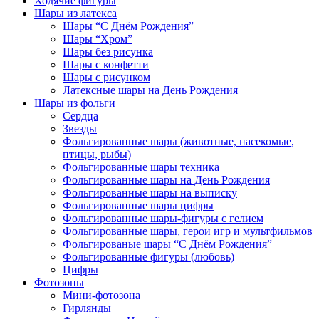
Ходячие фигуры
Шары из латекса
Шары “С Днём Рождения”
Шары “Хром”
Шары без рисунка
Шары с конфетти
Шары с рисунком
Латексные шары на День Рождения
Шары из фольги
Сердца
Звезды
Фольгированные шары (животные, насекомые,
птицы, рыбы)
Фольгированные шары техника
Фольгированные шары на День Рождения
Фольгированные шары на выписку
Фольгированные шары цифры
Фольгированные шары-фигуры с гелием
Фольгированные шары, герои игр и мультфильмов
Фольгированые шары “С Днём Рождения”
Фольгированные фигуры (любовь)
Цифры
Фотозоны
Мини-фотозона
Гирлянды