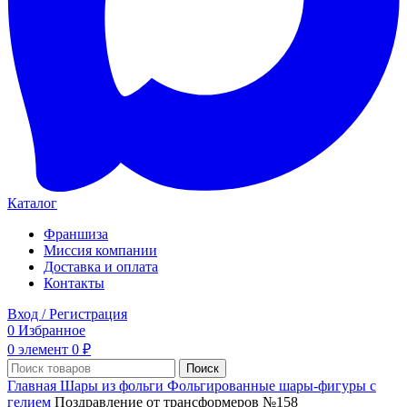
Каталог
Франшиза
Миссия компании
Доставка и оплата
Контакты
Вход / Регистрация
0
Избранное
0
элемент
0
₽
Поиск
Главная
Шары из фольги
Фольгированные шары-фигуры с
гелием
Поздравление от трансформеров №158