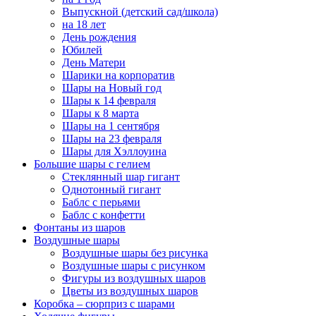
Выпускной (детский сад/школа)
на 18 лет
День рождения
Юбилей
День Матери
Шарики на корпоратив
Шары на Новый год
Шары к 14 февраля
Шары к 8 марта
Шары на 1 сентября
Шары на 23 февраля
Шары для Хэллоуина
Большие шары с гелием
Стеклянный шар гигант
Однотонный гигант
Баблс с перьями
Баблс с конфетти
Фонтаны из шаров
Воздушные шары
Воздушные шары без рисунка
Воздушные шары с рисунком
Фигуры из воздушных шаров
Цветы из воздушных шаров
Коробка – сюрприз с шарами