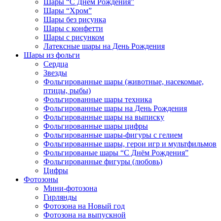
Шары “С Днём Рождения”
Шары “Хром”
Шары без рисунка
Шары с конфетти
Шары с рисунком
Латексные шары на День Рождения
Шары из фольги
Сердца
Звезды
Фольгированные шары (животные, насекомые,
птицы, рыбы)
Фольгированные шары техника
Фольгированные шары на День Рождения
Фольгированные шары на выписку
Фольгированные шары цифры
Фольгированные шары-фигуры с гелием
Фольгированные шары, герои игр и мультфильмов
Фольгированые шары “С Днём Рождения”
Фольгированные фигуры (любовь)
Цифры
Фотозоны
Мини-фотозона
Гирлянды
Фотозона на Новый год
Фотозона на выпускной