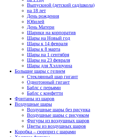
Выпускной (детский сад/школа)
на 18 лет
День рождения
Юбилей
День Матери
Шарики на корпоратив
Шары на Новый год
Шары к 14 февраля
Шары к 8 марта
Шары на 1 сентября
Шары на 23 февраля
Шары для Хэллоуина
Большие шары с гелием
Стеклянный шар гигант
Однотонный гигант
Баблс с перьями
Баблс с конфетти
Фонтаны из шаров
Воздушные шары
Воздушные шары без рисунка
Воздушные шары с рисунком
Фигуры из воздушных шаров
Цветы из воздушных шаров
Коробка – сюрприз с шарами