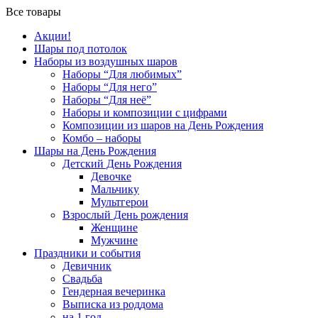
Все товары
Акции!
Шары под потолок
Наборы из воздушных шаров
Наборы “Для любимых”
Наборы “Для него”
Наборы “Для неё”
Наборы и композиции с цифрами
Композиции из шаров на День Рождения
Комбо – наборы
Шары на День Рождения
Детский День Рождения
Девочке
Мальчику
Мультгерои
Взрослый День рождения
Женщине
Мужчине
Праздники и события
Девичник
Свадьба
Гендерная вечеринка
Выписка из роддома
на 1 год