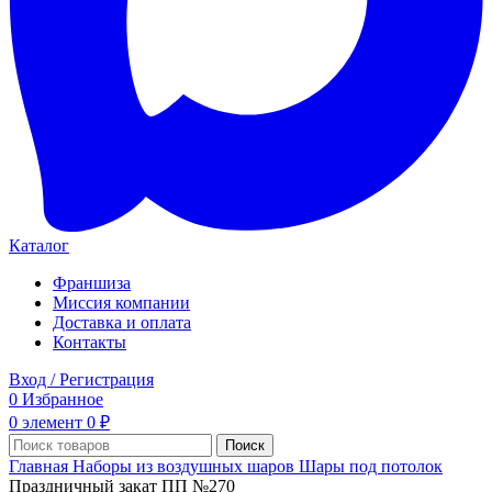
Каталог
Франшиза
Миссия компании
Доставка и оплата
Контакты
Вход / Регистрация
0
Избранное
0
элемент
0
₽
Поиск
Главная
Наборы из воздушных шаров
Шары под потолок
Праздничный закат ПП №270