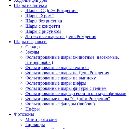
Ходячие фигуры
Шары из латекса
Шары “С Днём Рождения”
Шары “Хром”
Шары без рисунка
Шары с конфетти
Шары с рисунком
Латексные шары на День Рождения
Шары из фольги
Сердца
Звезды
Фольгированные шары (животные, насекомые,
птицы, рыбы)
Фольгированные шары техника
Фольгированные шары на День Рождения
Фольгированные шары на выписку
Фольгированные шары цифры
Фольгированные шары-фигуры с гелием
Фольгированные шары, герои игр и мультфильмов
Фольгированые шары “С Днём Рождения”
Фольгированные фигуры (любовь)
Цифры
Фотозоны
Мини-фотозона
Гирлянды