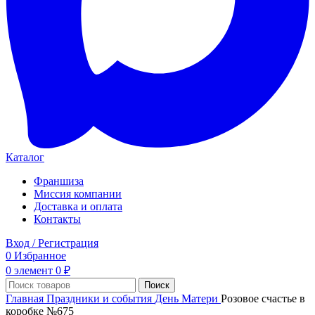
Каталог
Франшиза
Миссия компании
Доставка и оплата
Контакты
Вход / Регистрация
0
Избранное
0
элемент
0
₽
Поиск
Главная
Праздники и события
День Матери
Розовое счастье в
коробке №675