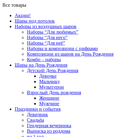
Все товары
Акции!
Шары под потолок
Наборы из воздушных шаров
Наборы “Для любимых”
Наборы “Для него”
Наборы “Для неё”
Наборы и композиции с цифрами
Композиции из шаров на День Рождения
Комбо – наборы
Шары на День Рождения
Детский День Рождения
Девочке
Мальчику
Мультгерои
Взрослый День рождения
Женщине
Мужчине
Праздники и события
Девичник
Свадьба
Гендерная вечеринка
Выписка из роддома
на 1 год