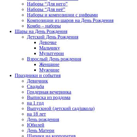
Наборы “Для него”
Наборы “Для неё”
Наборы и композиции с цифрами
Композиции из шаров на День Рождения
Комбо – наборы
Шары на День Рождения
Детский День Рождения
Девочке
Мальчику
Мультгерои
Взрослый День рождения
Женщине
Мужчине
Праздники и события
Девичник
Свадьба
Гендерная вечеринка
Выписка из роддома
на 1 год
Выпускной (детский сад/школа)
на 18 лет
День рождения
Юбилей
День Матери
Шарики на корпоратив