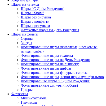
Ходячие фигуры
Шары из латекса
Шары “С Днём Рождения”
Шары “Хром”
Шары без рисунка
Шары с конфетти
Шары с рисунком
Латексные шары на День Рождения
Шары из фольги
Сердца
Звезды
Фольгированные шары (животные, насекомые,
птицы, рыбы)
Фольгированные шары техника
Фольгированные шары на День Рождения
Фольгированные шары на выписку
Фольгированные шары цифры
Фольгированные шары-фигуры с гелием
Фольгированные шары, герои игр и мультфильмов
Фольгированые шары “С Днём Рождения”
Фольгированные фигуры (любовь)
Цифры
Фотозоны
Мини-фотозона
Гирлянды