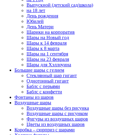
Выпускной (детский сад/школа)
на 18 лет
День рождения
Юбилей
День Матери
Шарики на корпоратив
Шары на Новый год
Шары к 14 февраля
Шары к 8 марта
Шары на 1 сентября
Шары на 23 февраля
Шары для Хэллоуина
Большие шары с гелием
Стеклянный шар гигант
Однотонный гигант
Баблс с перьями
Баблс с конфетти
Фонтаны из шаров
Воздушные шары
Воздушные шары без рисунка
Воздушные шары с рисунком
Фигуры из воздушных шаров
Цветы из воздушных шаров
Коробка – сюрприз с шарами