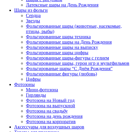
Латексные шары на День Рождения
Шары из фольги
Сердца
Звезды
Фольгированные шары (животные, насекомые,
птицы, рыбы)
Фольгированные шары техника
Фольгированные шары на День Рождения
Фольгированные шары на выписку
Фольгированные шары цифры
Фольгированные шары-фигуры с гелием
Фольгированные шары, герои игр и мультфильмов
Фольгированые шары “С Днём Рождения”
Фольгированные фигуры (любовь)
Цифры
Фотозоны
Мини-фотозона
Гирлянды
Фотозона на Новый год
Фотозона на выпускной
Фотозона на свадьбу
Фотозона на день рождения
Фотозона на корпоратив
Аксессуары для воздушных шаров