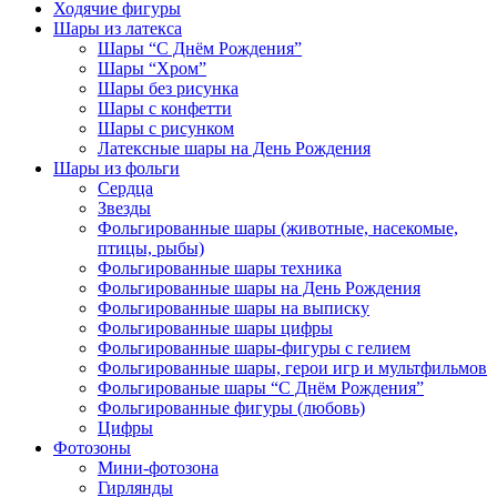
Ходячие фигуры
Шары из латекса
Шары “С Днём Рождения”
Шары “Хром”
Шары без рисунка
Шары с конфетти
Шары с рисунком
Латексные шары на День Рождения
Шары из фольги
Сердца
Звезды
Фольгированные шары (животные, насекомые,
птицы, рыбы)
Фольгированные шары техника
Фольгированные шары на День Рождения
Фольгированные шары на выписку
Фольгированные шары цифры
Фольгированные шары-фигуры с гелием
Фольгированные шары, герои игр и мультфильмов
Фольгированые шары “С Днём Рождения”
Фольгированные фигуры (любовь)
Цифры
Фотозоны
Мини-фотозона
Гирлянды