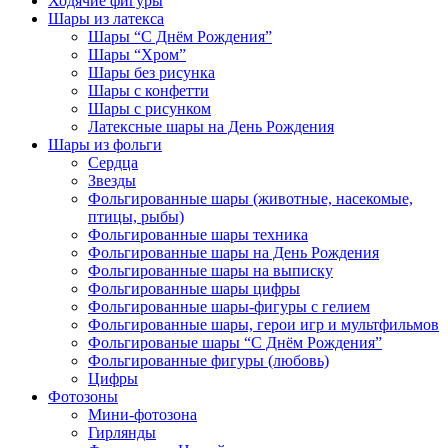
Ходячие фигуры
Шары из латекса
Шары “С Днём Рождения”
Шары “Хром”
Шары без рисунка
Шары с конфетти
Шары с рисунком
Латексные шары на День Рождения
Шары из фольги
Сердца
Звезды
Фольгированные шары (животные, насекомые,
птицы, рыбы)
Фольгированные шары техника
Фольгированные шары на День Рождения
Фольгированные шары на выписку
Фольгированные шары цифры
Фольгированные шары-фигуры с гелием
Фольгированные шары, герои игр и мультфильмов
Фольгированые шары “С Днём Рождения”
Фольгированные фигуры (любовь)
Цифры
Фотозоны
Мини-фотозона
Гирлянды