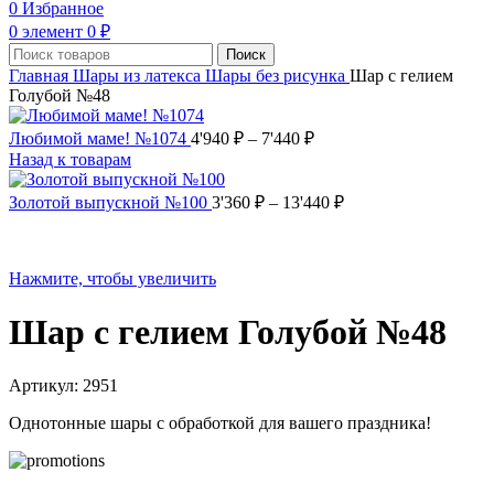
0
Избранное
0
элемент
0
₽
Поиск
Главная
Шары из латекса
Шары без рисунка
Шар с гелием
Голубой №48
Любимой маме! №1074
4'940
₽
–
7'440
₽
Назад к товарам
Золотой выпускной №100
3'360
₽
–
13'440
₽
Нажмите, чтобы увеличить
Шар с гелием Голубой №48
Артикул:
2951
Однотонные шары с обработкой для вашего праздника!