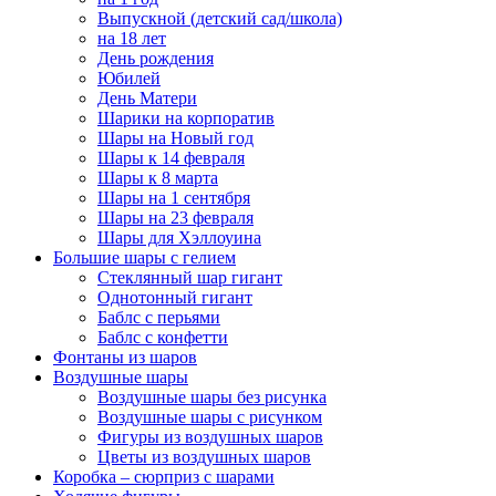
Выпускной (детский сад/школа)
на 18 лет
День рождения
Юбилей
День Матери
Шарики на корпоратив
Шары на Новый год
Шары к 14 февраля
Шары к 8 марта
Шары на 1 сентября
Шары на 23 февраля
Шары для Хэллоуина
Большие шары с гелием
Стеклянный шар гигант
Однотонный гигант
Баблс с перьями
Баблс с конфетти
Фонтаны из шаров
Воздушные шары
Воздушные шары без рисунка
Воздушные шары с рисунком
Фигуры из воздушных шаров
Цветы из воздушных шаров
Коробка – сюрприз с шарами