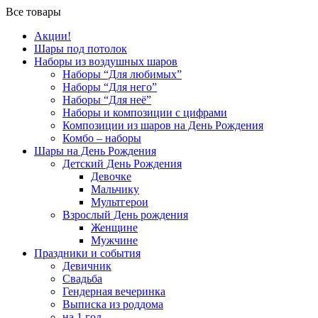
Все товары
Акции!
Шары под потолок
Наборы из воздушных шаров
Наборы “Для любимых”
Наборы “Для него”
Наборы “Для неё”
Наборы и композиции с цифрами
Композиции из шаров на День Рождения
Комбо – наборы
Шары на День Рождения
Детский День Рождения
Девочке
Мальчику
Мультгерои
Взрослый День рождения
Женщине
Мужчине
Праздники и события
Девичник
Свадьба
Гендерная вечеринка
Выписка из роддома
на 1 год