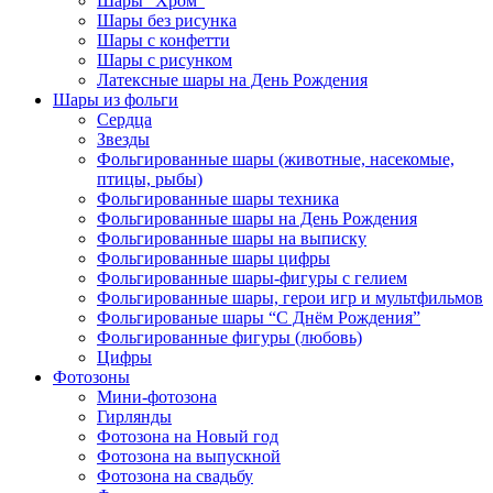
Шары “Хром”
Шары без рисунка
Шары с конфетти
Шары с рисунком
Латексные шары на День Рождения
Шары из фольги
Сердца
Звезды
Фольгированные шары (животные, насекомые,
птицы, рыбы)
Фольгированные шары техника
Фольгированные шары на День Рождения
Фольгированные шары на выписку
Фольгированные шары цифры
Фольгированные шары-фигуры с гелием
Фольгированные шары, герои игр и мультфильмов
Фольгированые шары “С Днём Рождения”
Фольгированные фигуры (любовь)
Цифры
Фотозоны
Мини-фотозона
Гирлянды
Фотозона на Новый год
Фотозона на выпускной
Фотозона на свадьбу