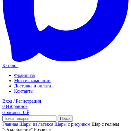
Каталог
Франшиза
Миссия компании
Доставка и оплата
Контакты
Вход / Регистрация
0
Избранное
0
элемент
0
₽
Поиск
Главная
Шары из латекса
Шары с рисунком
Шар с гелием
“Оскорбление” Розовые