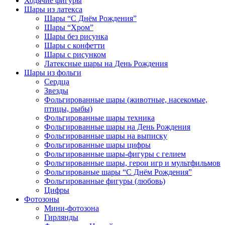
Ходячие фигуры
Шары из латекса
Шары “С Днём Рождения”
Шары “Хром”
Шары без рисунка
Шары с конфетти
Шары с рисунком
Латексные шары на День Рождения
Шары из фольги
Сердца
Звезды
Фольгированные шары (животные, насекомые,
птицы, рыбы)
Фольгированные шары техника
Фольгированные шары на День Рождения
Фольгированные шары на выписку
Фольгированные шары цифры
Фольгированные шары-фигуры с гелием
Фольгированные шары, герои игр и мультфильмов
Фольгированые шары “С Днём Рождения”
Фольгированные фигуры (любовь)
Цифры
Фотозоны
Мини-фотозона
Гирлянды