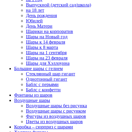
Выпускной (детский сад/школа)
на 18 лет
День рождения
Юбилей
День Матери
Шарики на корпоратив
Шары на Новый год
Шары к 14 февраля
Шары к 8 марта
Шары на 1 сентября
Шары на 23 февраля
Шары для Хэллоуина
Большие шары с гелием
Стеклянный шар гигант
Однотонный гигант
Баблс с перьями
Баблс с конфетти
Фонтаны из шаров
Воздушные шары
Воздушные шары без рисунка
Воздушные шары с рисунком
Фигуры из воздушных шаров
Цветы из воздушных шаров
Коробка – сюрприз с шарами