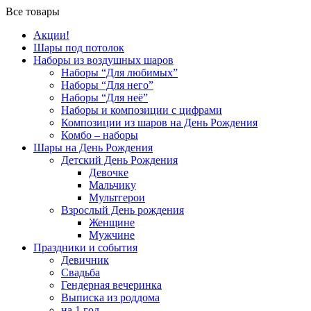
Все товары
Акции!
Шары под потолок
Наборы из воздушных шаров
Наборы “Для любимых”
Наборы “Для него”
Наборы “Для неё”
Наборы и композиции с цифрами
Композиции из шаров на День Рождения
Комбо – наборы
Шары на День Рождения
Детский День Рождения
Девочке
Мальчику
Мультгерои
Взрослый День рождения
Женщине
Мужчине
Праздники и события
Девичник
Свадьба
Гендерная вечеринка
Выписка из роддома
на 1 год