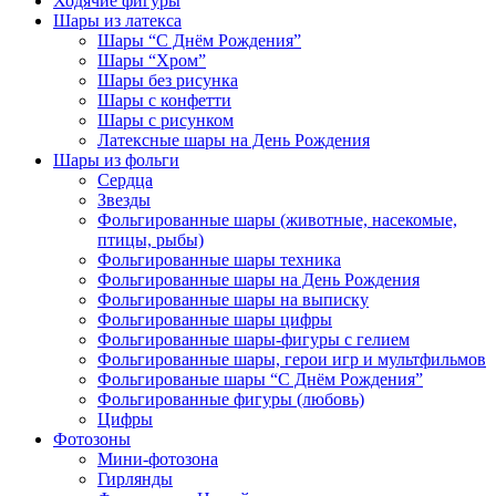
Ходячие фигуры
Шары из латекса
Шары “С Днём Рождения”
Шары “Хром”
Шары без рисунка
Шары с конфетти
Шары с рисунком
Латексные шары на День Рождения
Шары из фольги
Сердца
Звезды
Фольгированные шары (животные, насекомые,
птицы, рыбы)
Фольгированные шары техника
Фольгированные шары на День Рождения
Фольгированные шары на выписку
Фольгированные шары цифры
Фольгированные шары-фигуры с гелием
Фольгированные шары, герои игр и мультфильмов
Фольгированые шары “С Днём Рождения”
Фольгированные фигуры (любовь)
Цифры
Фотозоны
Мини-фотозона
Гирлянды