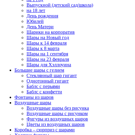
Выпускной (детский сад/школа)
на 18 лет
День рождения
Юбилей
День Матери
Шарики на корпоратив
Шары на Новый год
Шары к 14 февраля
Шары к 8 марта
Шары на 1 сентября
Шары на 23 февраля
Шары для Хэллоуина
Большие шары с гелием
Стеклянный шар гигант
Однотонный гигант
Баблс с перьями
Баблс с конфетти
Фонтаны из шаров
Воздушные шары
Воздушные шары без рисунка
Воздушные шары с рисунком
Фигуры из воздушных шаров
Цветы из воздушных шаров
Коробка – сюрприз с шарами