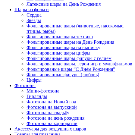
Латексные шары на День Рождения
Шары из фольги
Сердца
Звезды
Фольгированные шары (животные, насекомые,
птицы, рыбы)
Фольгированные шары техника
Фольгированные шары на День Рождения
Фольгированные шары на выписку
Фольгированные шары цифры
Фольгированные шары-фигуры с гелием
Фольгированные шары, герои игр и мультфильмов
Фольгированые шары “С Днём Рождения”
Фольгированные фигуры (любовь)
Цифры
Фотозоны
Мини-фотозона
Гирлянды
Фотозона на Новый год
Фотозона на выпускной
Фотозона на свадьбу
Фотозона на день рождения
Фотозона на корпоратив
Аксессуары для воздушных шаров
Товары для праздника