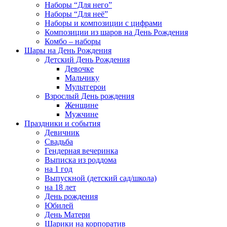
Наборы “Для него”
Наборы “Для неё”
Наборы и композиции с цифрами
Композиции из шаров на День Рождения
Комбо – наборы
Шары на День Рождения
Детский День Рождения
Девочке
Мальчику
Мультгерои
Взрослый День рождения
Женщине
Мужчине
Праздники и события
Девичник
Свадьба
Гендерная вечеринка
Выписка из роддома
на 1 год
Выпускной (детский сад/школа)
на 18 лет
День рождения
Юбилей
День Матери
Шарики на корпоратив