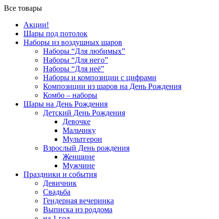
Все товары
Акции!
Шары под потолок
Наборы из воздушных шаров
Наборы “Для любимых”
Наборы “Для него”
Наборы “Для неё”
Наборы и композиции с цифрами
Композиции из шаров на День Рождения
Комбо – наборы
Шары на День Рождения
Детский День Рождения
Девочке
Мальчику
Мультгерои
Взрослый День рождения
Женщине
Мужчине
Праздники и события
Девичник
Свадьба
Гендерная вечеринка
Выписка из роддома
на 1 год