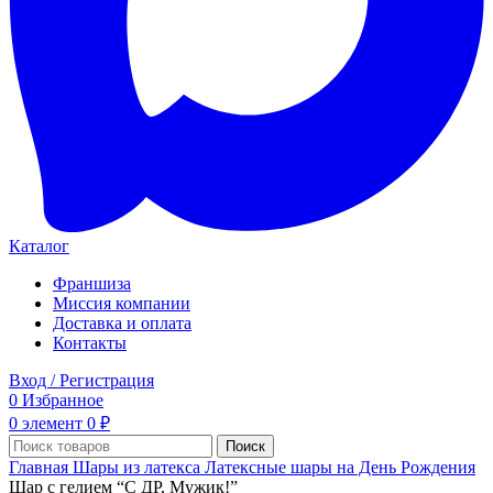
Каталог
Франшиза
Миссия компании
Доставка и оплата
Контакты
Вход / Регистрация
0
Избранное
0
элемент
0
₽
Поиск
Главная
Шары из латекса
Латексные шары на День Рождения
Шар с гелием “С ДР, Мужик!”