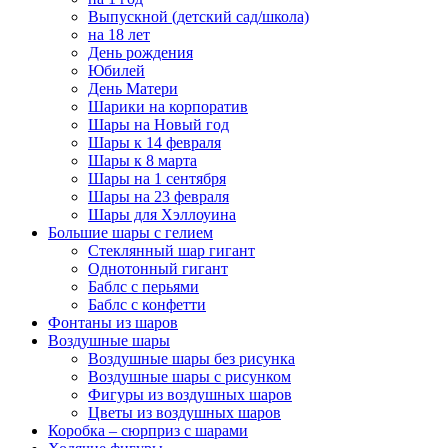
Выпускной (детский сад/школа)
на 18 лет
День рождения
Юбилей
День Матери
Шарики на корпоратив
Шары на Новый год
Шары к 14 февраля
Шары к 8 марта
Шары на 1 сентября
Шары на 23 февраля
Шары для Хэллоуина
Большие шары с гелием
Стеклянный шар гигант
Однотонный гигант
Баблс с перьями
Баблс с конфетти
Фонтаны из шаров
Воздушные шары
Воздушные шары без рисунка
Воздушные шары с рисунком
Фигуры из воздушных шаров
Цветы из воздушных шаров
Коробка – сюрприз с шарами