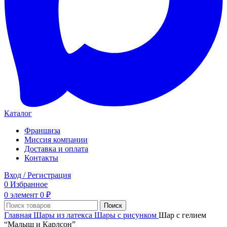
Каталог
Франшиза
Миссия компании
Доставка и оплата
Контакты
Вход / Регистрация
0
Избранное
0
элемент
0
₽
Поиск
Главная
Шары из латекса
Шары с рисунком
Шар с гелием
“Малыш и Карлсон”