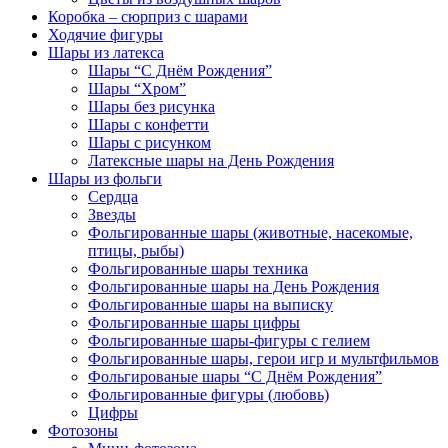
Коробка – сюрприз с шарами
Ходячие фигуры
Шары из латекса
Шары “С Днём Рождения”
Шары “Хром”
Шары без рисунка
Шары с конфетти
Шары с рисунком
Латексные шары на День Рождения
Шары из фольги
Сердца
Звезды
Фольгированные шары (животные, насекомые,
птицы, рыбы)
Фольгированные шары техника
Фольгированные шары на День Рождения
Фольгированные шары на выписку
Фольгированные шары цифры
Фольгированные шары-фигуры с гелием
Фольгированные шары, герои игр и мультфильмов
Фольгированые шары “С Днём Рождения”
Фольгированные фигуры (любовь)
Цифры
Фотозоны