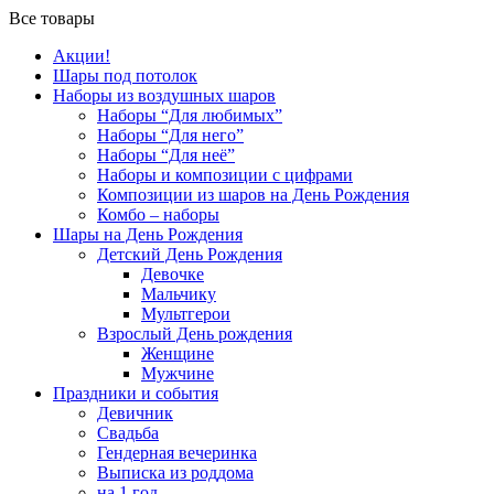
Все товары
Акции!
Шары под потолок
Наборы из воздушных шаров
Наборы “Для любимых”
Наборы “Для него”
Наборы “Для неё”
Наборы и композиции с цифрами
Композиции из шаров на День Рождения
Комбо – наборы
Шары на День Рождения
Детский День Рождения
Девочке
Мальчику
Мультгерои
Взрослый День рождения
Женщине
Мужчине
Праздники и события
Девичник
Свадьба
Гендерная вечеринка
Выписка из роддома
на 1 год