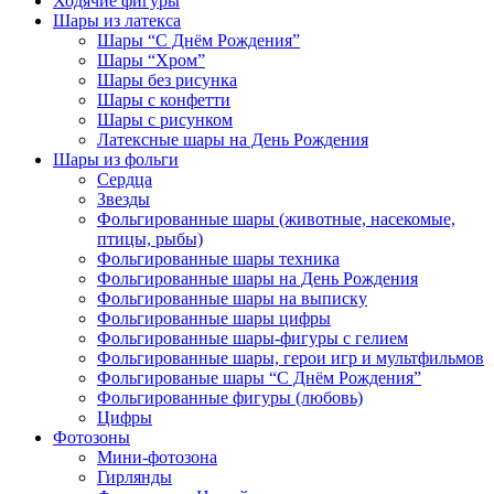
Ходячие фигуры
Шары из латекса
Шары “С Днём Рождения”
Шары “Хром”
Шары без рисунка
Шары с конфетти
Шары с рисунком
Латексные шары на День Рождения
Шары из фольги
Сердца
Звезды
Фольгированные шары (животные, насекомые,
птицы, рыбы)
Фольгированные шары техника
Фольгированные шары на День Рождения
Фольгированные шары на выписку
Фольгированные шары цифры
Фольгированные шары-фигуры с гелием
Фольгированные шары, герои игр и мультфильмов
Фольгированые шары “С Днём Рождения”
Фольгированные фигуры (любовь)
Цифры
Фотозоны
Мини-фотозона
Гирлянды