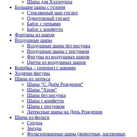
Шары для Хэллоуина
Большие шары с гелием
Стеклянный шар гигант
Однотонный гигант
Баблс с перьями
Баблс с конфетти
Фонтаны из шаров
Воздушные шары
Воздушные шары без рисунка
Воздушные шары с рисунком
Фигуры из воздушных шаров
Цветы из воздушных шаров
Коробка – сюрприз с шарами
Ходячие фигуры
Шары из латекса
Шары “С Днём Рождения”
Шары “Хром”
Шары без рисунка
Шары с конфетти
Шары с рисунком
Латексные шары на День Рождения
Шары из фольги
Сердца
Звезды
Фольгированные шары (животные, насекомые,