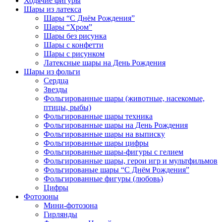
Ходячие фигуры
Шары из латекса
Шары “С Днём Рождения”
Шары “Хром”
Шары без рисунка
Шары с конфетти
Шары с рисунком
Латексные шары на День Рождения
Шары из фольги
Сердца
Звезды
Фольгированные шары (животные, насекомые,
птицы, рыбы)
Фольгированные шары техника
Фольгированные шары на День Рождения
Фольгированные шары на выписку
Фольгированные шары цифры
Фольгированные шары-фигуры с гелием
Фольгированные шары, герои игр и мультфильмов
Фольгированые шары “С Днём Рождения”
Фольгированные фигуры (любовь)
Цифры
Фотозоны
Мини-фотозона
Гирлянды