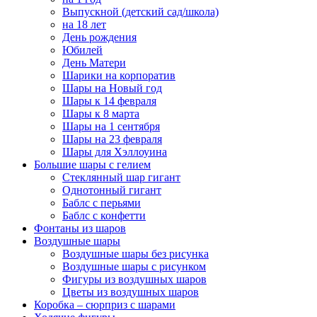
Выпускной (детский сад/школа)
на 18 лет
День рождения
Юбилей
День Матери
Шарики на корпоратив
Шары на Новый год
Шары к 14 февраля
Шары к 8 марта
Шары на 1 сентября
Шары на 23 февраля
Шары для Хэллоуина
Большие шары с гелием
Стеклянный шар гигант
Однотонный гигант
Баблс с перьями
Баблс с конфетти
Фонтаны из шаров
Воздушные шары
Воздушные шары без рисунка
Воздушные шары с рисунком
Фигуры из воздушных шаров
Цветы из воздушных шаров
Коробка – сюрприз с шарами