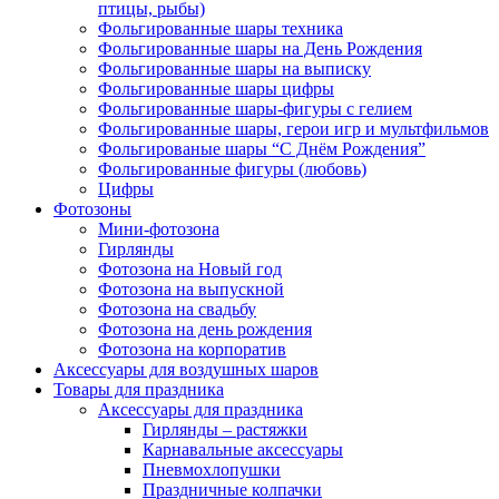
птицы, рыбы)
Фольгированные шары техника
Фольгированные шары на День Рождения
Фольгированные шары на выписку
Фольгированные шары цифры
Фольгированные шары-фигуры с гелием
Фольгированные шары, герои игр и мультфильмов
Фольгированые шары “С Днём Рождения”
Фольгированные фигуры (любовь)
Цифры
Фотозоны
Мини-фотозона
Гирлянды
Фотозона на Новый год
Фотозона на выпускной
Фотозона на свадьбу
Фотозона на день рождения
Фотозона на корпоратив
Аксессуары для воздушных шаров
Товары для праздника
Аксессуары для праздника
Гирлянды – растяжки
Карнавальные аксессуары
Пневмохлопушки
Праздничные колпачки