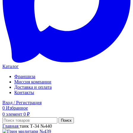
Каталог
Франшиза
Миссия компании
Доставка и оплата
Контакты
Вход / Регистрация
0
Избранное
0
элемент
0
₽
Поиск
Главная
танк Т-34 №440