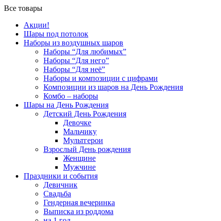
Все товары
Акции!
Шары под потолок
Наборы из воздушных шаров
Наборы “Для любимых”
Наборы “Для него”
Наборы “Для неё”
Наборы и композиции с цифрами
Композиции из шаров на День Рождения
Комбо – наборы
Шары на День Рождения
Детский День Рождения
Девочке
Мальчику
Мультгерои
Взрослый День рождения
Женщине
Мужчине
Праздники и события
Девичник
Свадьба
Гендерная вечеринка
Выписка из роддома
на 1 год