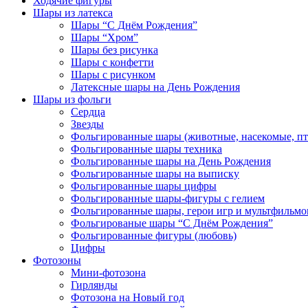
Ходячие фигуры
Шары из латекса
Шары “С Днём Рождения”
Шары “Хром”
Шары без рисунка
Шары с конфетти
Шары с рисунком
Латексные шары на День Рождения
Шары из фольги
Сердца
Звезды
Фольгированные шары (животные, насекомые, п
Фольгированные шары техника
Фольгированные шары на День Рождения
Фольгированные шары на выписку
Фольгированные шары цифры
Фольгированные шары-фигуры с гелием
Фольгированные шары, герои игр и мультфильмо
Фольгированые шары “С Днём Рождения”
Фольгированные фигуры (любовь)
Цифры
Фотозоны
Мини-фотозона
Гирлянды
Фотозона на Новый год