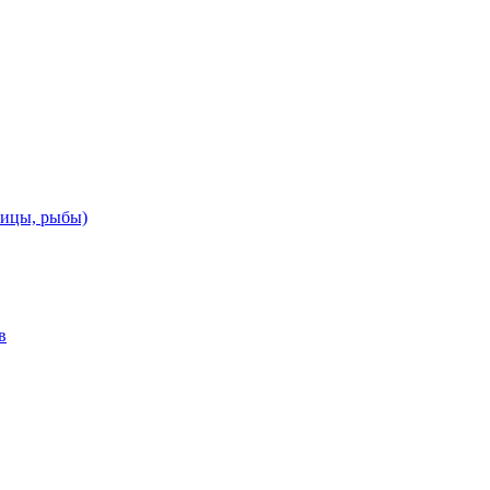
тицы, рыбы)
в