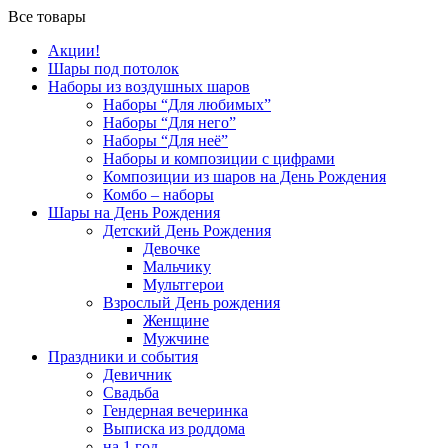
Все товары
Акции!
Шары под потолок
Наборы из воздушных шаров
Наборы “Для любимых”
Наборы “Для него”
Наборы “Для неё”
Наборы и композиции с цифрами
Композиции из шаров на День Рождения
Комбо – наборы
Шары на День Рождения
Детский День Рождения
Девочке
Мальчику
Мультгерои
Взрослый День рождения
Женщине
Мужчине
Праздники и события
Девичник
Свадьба
Гендерная вечеринка
Выписка из роддома
на 1 год