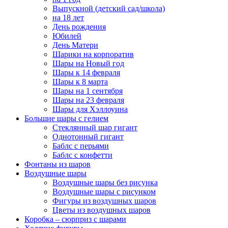
Выпускной (детский сад/школа)
на 18 лет
День рождения
Юбилей
День Матери
Шарики на корпоратив
Шары на Новый год
Шары к 14 февраля
Шары к 8 марта
Шары на 1 сентября
Шары на 23 февраля
Шары для Хэллоуина
Большие шары с гелием
Стеклянный шар гигант
Однотонный гигант
Баблс с перьями
Баблс с конфетти
Фонтаны из шаров
Воздушные шары
Воздушные шары без рисунка
Воздушные шары с рисунком
Фигуры из воздушных шаров
Цветы из воздушных шаров
Коробка – сюрприз с шарами