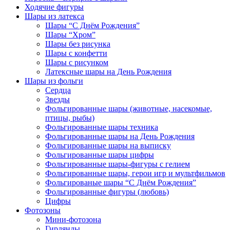
Ходячие фигуры
Шары из латекса
Шары “С Днём Рождения”
Шары “Хром”
Шары без рисунка
Шары с конфетти
Шары с рисунком
Латексные шары на День Рождения
Шары из фольги
Сердца
Звезды
Фольгированные шары (животные, насекомые,
птицы, рыбы)
Фольгированные шары техника
Фольгированные шары на День Рождения
Фольгированные шары на выписку
Фольгированные шары цифры
Фольгированные шары-фигуры с гелием
Фольгированные шары, герои игр и мультфильмов
Фольгированые шары “С Днём Рождения”
Фольгированные фигуры (любовь)
Цифры
Фотозоны
Мини-фотозона
Гирлянды