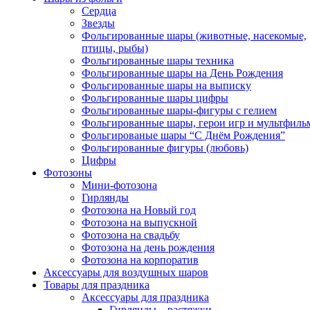
Сердца
Звезды
Фольгированные шары (животные, насекомые,
птицы, рыбы)
Фольгированные шары техника
Фольгированные шары на День Рождения
Фольгированные шары на выписку
Фольгированные шары цифры
Фольгированные шары-фигуры с гелием
Фольгированные шары, герои игр и мультфиль
Фольгированые шары “С Днём Рождения”
Фольгированные фигуры (любовь)
Цифры
Фотозоны
Мини-фотозона
Гирлянды
Фотозона на Новый год
Фотозона на выпускной
Фотозона на свадьбу
Фотозона на день рождения
Фотозона на корпоратив
Аксессуары для воздушных шаров
Товары для праздника
Аксессуары для праздника
Гирлянды – растяжки