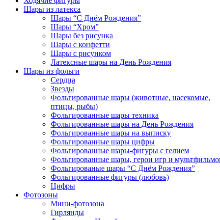
Ходячие фигуры
Шары из латекса
Шары “С Днём Рождения”
Шары “Хром”
Шары без рисунка
Шары с конфетти
Шары с рисунком
Латексные шары на День Рождения
Шары из фольги
Сердца
Звезды
Фольгированные шары (животные, насекомые,
птицы, рыбы)
Фольгированные шары техника
Фольгированные шары на День Рождения
Фольгированные шары на выписку
Фольгированные шары цифры
Фольгированные шары-фигуры с гелием
Фольгированные шары, герои игр и мультфильмо
Фольгированые шары “С Днём Рождения”
Фольгированные фигуры (любовь)
Цифры
Фотозоны
Мини-фотозона
Гирлянды