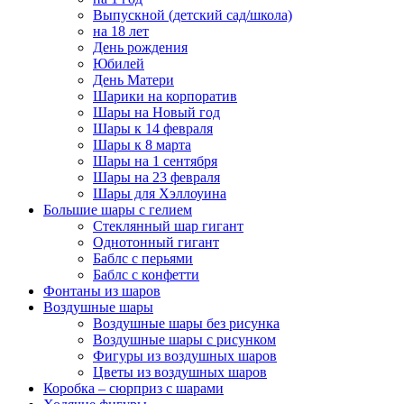
Выпускной (детский сад/школа)
на 18 лет
День рождения
Юбилей
День Матери
Шарики на корпоратив
Шары на Новый год
Шары к 14 февраля
Шары к 8 марта
Шары на 1 сентября
Шары на 23 февраля
Шары для Хэллоуина
Большие шары с гелием
Стеклянный шар гигант
Однотонный гигант
Баблс с перьями
Баблс с конфетти
Фонтаны из шаров
Воздушные шары
Воздушные шары без рисунка
Воздушные шары с рисунком
Фигуры из воздушных шаров
Цветы из воздушных шаров
Коробка – сюрприз с шарами