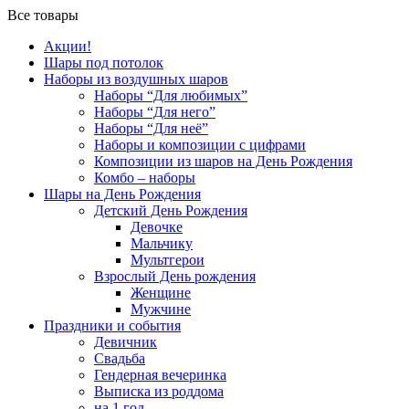
Все товары
Акции!
Шары под потолок
Наборы из воздушных шаров
Наборы “Для любимых”
Наборы “Для него”
Наборы “Для неё”
Наборы и композиции с цифрами
Композиции из шаров на День Рождения
Комбо – наборы
Шары на День Рождения
Детский День Рождения
Девочке
Мальчику
Мультгерои
Взрослый День рождения
Женщине
Мужчине
Праздники и события
Девичник
Свадьба
Гендерная вечеринка
Выписка из роддома
на 1 год