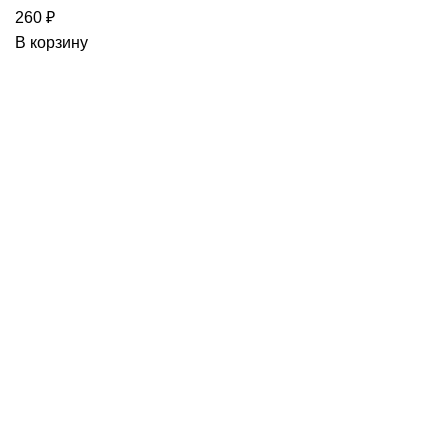
260
₽
синий
В корзину