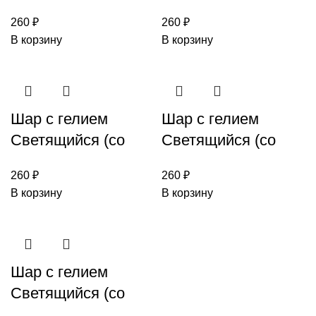
светодиодом) №56
светодиодом) №56
260
₽
260
₽
желтый
зеленый
В корзину
В корзину
Шар с гелием
Шар с гелием
Светящийся (со
Светящийся (со
светодиодом) №56
светодиодом) №56
260
₽
260
₽
красный
оранжевый
В корзину
В корзину
Шар с гелием
Светящийся (со
светодиодом) №56