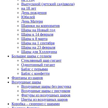
Выпускной (детский сад/школа)
на 18 лет
День рождения
Юбилей
День Матери
Шарики на корпоратив
Шары на Новый год
Шары к 14 февраля
Шары к 8 марта
Шары на 1 сентября
Шары на 23 февраля
Шары для Хэллоуина
Большие шары с гелием
Стеклянный шар гигант
Однотонный гигант
Баблс с перьями
Баблс с конфетти
Фонтаны из шаров
Воздушные шары
Воздушные шары без рисунка
Воздушные шары с рисунком
Фигуры из воздушных шаров
Цветы из воздушных шаров
Коробка – сюрприз с шарами