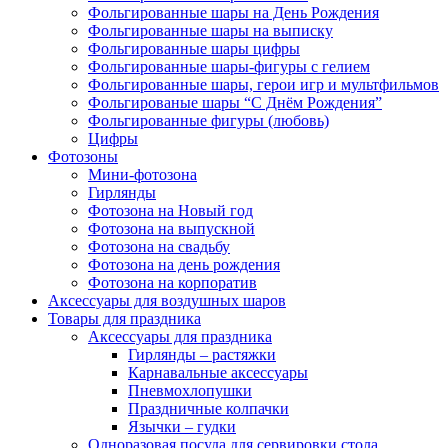
Фольгированные шары на День Рождения
Фольгированные шары на выписку
Фольгированные шары цифры
Фольгированные шары-фигуры с гелием
Фольгированные шары, герои игр и мультфильмов
Фольгированые шары “С Днём Рождения”
Фольгированные фигуры (любовь)
Цифры
Фотозоны
Мини-фотозона
Гирлянды
Фотозона на Новый год
Фотозона на выпускной
Фотозона на свадьбу
Фотозона на день рождения
Фотозона на корпоратив
Аксессуары для воздушных шаров
Товары для праздника
Аксессуары для праздника
Гирлянды – растяжки
Карнавальные аксессуары
Пневмохлопушки
Праздничные колпачки
Язычки – гудки
Одноразовая посуда для сервировки стола