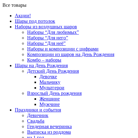
Все товары
Акции!
Шары под потолок
Наборы из воздушных шаров
Наборы “Для любимых”
Наборы “Для него”
Наборы “Для неё”
Наборы и композиции с цифрами
Композиции из шаров на День Рождения
Комбо – наборы
Шары на День Рождения
Детский День Рождения
Девочке
Мальчику
Мультгерои
Взрослый День рождения
Женщине
Мужчине
Праздники и события
Девичник
Свадьба
Гендерная вечеринка
Выписка из роддома
на 1 год