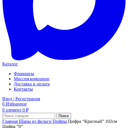
Каталог
Франшиза
Миссия компании
Доставка и оплата
Контакты
Вход / Регистрация
0
Избранное
0
элемент
0
₽
Поиск
Главная
Шары из фольги
Цифры
Цифра “Красный” 102см
Цифра “0”