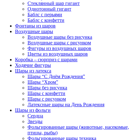
Стеклянный шар гигант
Однотонный гигант
Баблс с перьями
Баблс с конфетти
Фонтаны из шаров
Воздушные шары
Воздушные шары без рисунка
Воздушные шары с рисунком
Фигуры из воздушных шаров
Цветы из воздушных шаров
Коробка – сюрприз с шарами
Ходячие фигуры
Шары из латекса
Шары “С Днём Рождения”
Шары “Хром”
Шары без рисунка
Шары с конфетти
Шары с рисунком
Латексные шары на День Рождения
Шары из фольги
Сердца
Звезды
Фольгированные шары (животные, насекомые,
птицы, рыбы)
Фольгированные шары техника