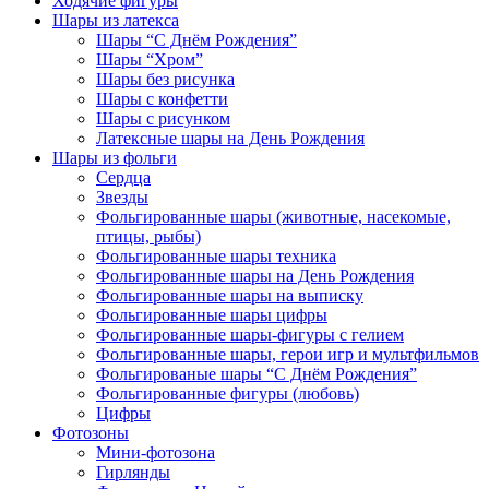
Ходячие фигуры
Шары из латекса
Шары “С Днём Рождения”
Шары “Хром”
Шары без рисунка
Шары с конфетти
Шары с рисунком
Латексные шары на День Рождения
Шары из фольги
Сердца
Звезды
Фольгированные шары (животные, насекомые,
птицы, рыбы)
Фольгированные шары техника
Фольгированные шары на День Рождения
Фольгированные шары на выписку
Фольгированные шары цифры
Фольгированные шары-фигуры с гелием
Фольгированные шары, герои игр и мультфильмов
Фольгированые шары “С Днём Рождения”
Фольгированные фигуры (любовь)
Цифры
Фотозоны
Мини-фотозона
Гирлянды