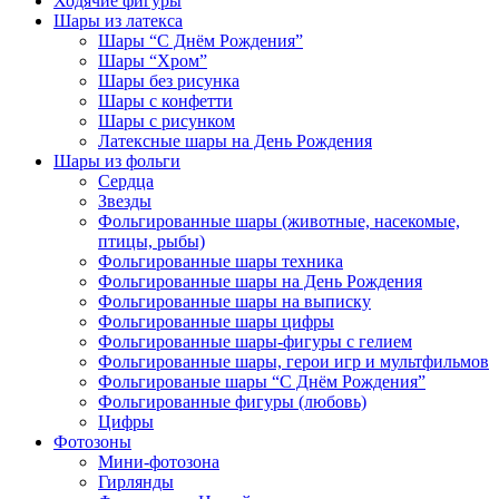
Ходячие фигуры
Шары из латекса
Шары “С Днём Рождения”
Шары “Хром”
Шары без рисунка
Шары с конфетти
Шары с рисунком
Латексные шары на День Рождения
Шары из фольги
Сердца
Звезды
Фольгированные шары (животные, насекомые,
птицы, рыбы)
Фольгированные шары техника
Фольгированные шары на День Рождения
Фольгированные шары на выписку
Фольгированные шары цифры
Фольгированные шары-фигуры с гелием
Фольгированные шары, герои игр и мультфильмов
Фольгированые шары “С Днём Рождения”
Фольгированные фигуры (любовь)
Цифры
Фотозоны
Мини-фотозона
Гирлянды