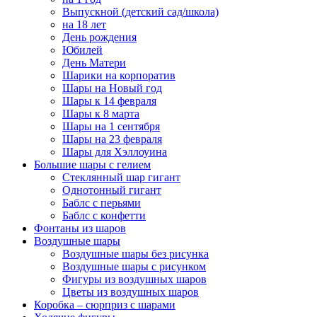
Выпускной (детский сад/школа)
на 18 лет
День рождения
Юбилей
День Матери
Шарики на корпоратив
Шары на Новый год
Шары к 14 февраля
Шары к 8 марта
Шары на 1 сентября
Шары на 23 февраля
Шары для Хэллоуина
Большие шары с гелием
Стеклянный шар гигант
Однотонный гигант
Баблс с перьями
Баблс с конфетти
Фонтаны из шаров
Воздушные шары
Воздушные шары без рисунка
Воздушные шары с рисунком
Фигуры из воздушных шаров
Цветы из воздушных шаров
Коробка – сюрприз с шарами