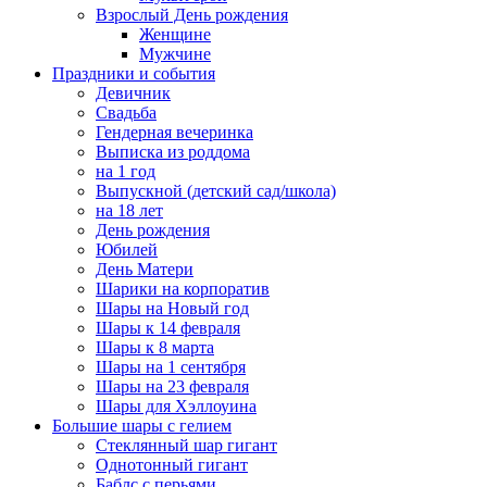
Взрослый День рождения
Женщине
Мужчине
Праздники и события
Девичник
Свадьба
Гендерная вечеринка
Выписка из роддома
на 1 год
Выпускной (детский сад/школа)
на 18 лет
День рождения
Юбилей
День Матери
Шарики на корпоратив
Шары на Новый год
Шары к 14 февраля
Шары к 8 марта
Шары на 1 сентября
Шары на 23 февраля
Шары для Хэллоуина
Большие шары с гелием
Стеклянный шар гигант
Однотонный гигант
Баблс с перьями