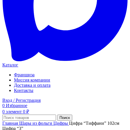
Каталог
Франшиза
Миссия компании
Доставка и оплата
Контакты
Вход / Регистрация
0
Избранное
0
элемент
0
₽
Поиск
Главная
Шары из фольги
Цифры
Цифра “Тиффани” 102см
Цифра “3”