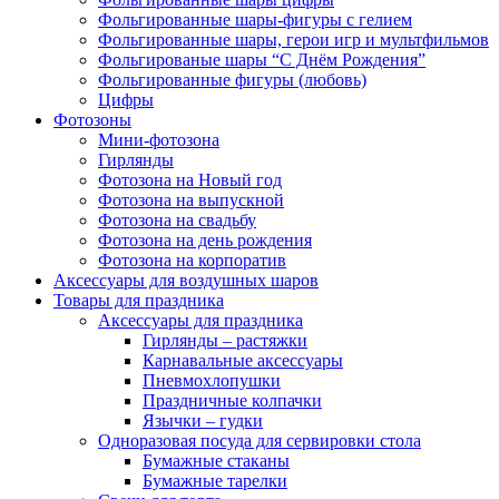
Фольгированные шары-фигуры с гелием
Фольгированные шары, герои игр и мультфильмов
Фольгированые шары “С Днём Рождения”
Фольгированные фигуры (любовь)
Цифры
Фотозоны
Мини-фотозона
Гирлянды
Фотозона на Новый год
Фотозона на выпускной
Фотозона на свадьбу
Фотозона на день рождения
Фотозона на корпоратив
Аксессуары для воздушных шаров
Товары для праздника
Аксессуары для праздника
Гирлянды – растяжки
Карнавальные аксессуары
Пневмохлопушки
Праздничные колпачки
Язычки – гудки
Одноразовая посуда для сервировки стола
Бумажные стаканы
Бумажные тарелки