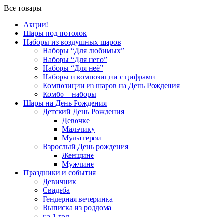
Все товары
Акции!
Шары под потолок
Наборы из воздушных шаров
Наборы “Для любимых”
Наборы “Для него”
Наборы “Для неё”
Наборы и композиции с цифрами
Композиции из шаров на День Рождения
Комбо – наборы
Шары на День Рождения
Детский День Рождения
Девочке
Мальчику
Мультгерои
Взрослый День рождения
Женщине
Мужчине
Праздники и события
Девичник
Свадьба
Гендерная вечеринка
Выписка из роддома
на 1 год