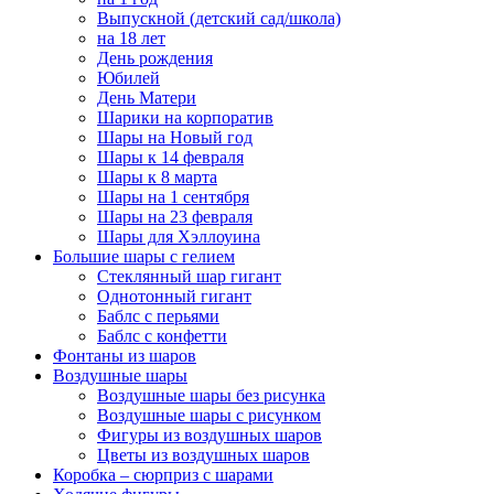
Выпускной (детский сад/школа)
на 18 лет
День рождения
Юбилей
День Матери
Шарики на корпоратив
Шары на Новый год
Шары к 14 февраля
Шары к 8 марта
Шары на 1 сентября
Шары на 23 февраля
Шары для Хэллоуина
Большие шары с гелием
Стеклянный шар гигант
Однотонный гигант
Баблс с перьями
Баблс с конфетти
Фонтаны из шаров
Воздушные шары
Воздушные шары без рисунка
Воздушные шары с рисунком
Фигуры из воздушных шаров
Цветы из воздушных шаров
Коробка – сюрприз с шарами