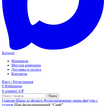
Каталог
Франшиза
Миссия компании
Доставка и оплата
Контакты
Вход / Регистрация
0
Избранное
0
элемент
0
₽
Поиск
Главная
Шары из фольги
Фольгированные шары-фигуры с
гелием
Шар фольгированный “Сияй”