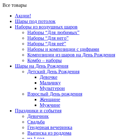
Все товары
Акции!
Шары под потолок
Наборы из воздушных шаров
Наборы “Для любимых”
Наборы “Для него”
Наборы “Для неё”
Наборы и композиции с цифрами
Композиции из шаров на День Рождения
Комбо – наборы
Шары на День Рождения
Детский День Рождения
Девочке
Мальчику
Мультгерои
Взрослый День рождения
Женщине
Мужчине
Праздники и события
Девичник
Свадьба
Гендерная вечеринка
Выписка из роддома
на 1 год