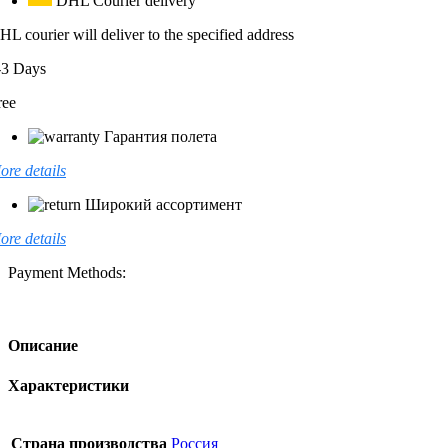
DHL Courier delivery
HL courier will deliver to the specified address
-3 Days
ree
Гарантия полета
ore details
Широкий ассортимент
ore details
Payment Methods:
Описание
Характеристики
Страна производства
Россия