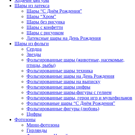
Ходячие фигуры
Шары из латекса
Шары “С Днём Рождения”
Шары “Хром”
Шары без рисунка
Шары с конфетти
Шары с рисунком
Латексные шары на День Рождения
Шары из фольги
Сердца
Звезды
Фольгированные шары (животные, насекомые,
птицы, рыбы)
Фольгированные шары техника
Фольгированные шары на День Рождения
Фольгированные шары на выписку
Фольгированные шары цифры
Фольгированные шары-фигуры с гелием
Фольгированные шары, герои игр и мультфильмов
Фольгированые шары “С Днём Рождения”
Фольгированные фигуры (любовь)
Цифры
Фотозоны
Мини-фотозона
Гирлянды