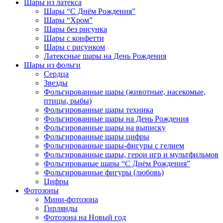
Шары из латекса
Шары “С Днём Рождения”
Шары “Хром”
Шары без рисунка
Шары с конфетти
Шары с рисунком
Латексные шары на День Рождения
Шары из фольги
Сердца
Звезды
Фольгированные шары (животные, насекомые,
птицы, рыбы)
Фольгированные шары техника
Фольгированные шары на День Рождения
Фольгированные шары на выписку
Фольгированные шары цифры
Фольгированные шары-фигуры с гелием
Фольгированные шары, герои игр и мультфильмов
Фольгированые шары “С Днём Рождения”
Фольгированные фигуры (любовь)
Цифры
Фотозоны
Мини-фотозона
Гирлянды
Фотозона на Новый год