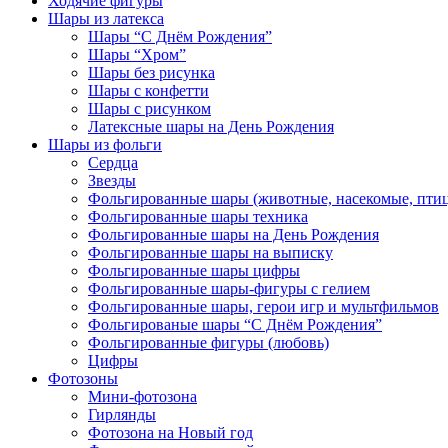
Ходячие фигуры
Шары из латекса
Шары “С Днём Рождения”
Шары “Хром”
Шары без рисунка
Шары с конфетти
Шары с рисунком
Латексные шары на День Рождения
Шары из фольги
Сердца
Звезды
Фольгированные шары (животные, насекомые, пти
Фольгированные шары техника
Фольгированные шары на День Рождения
Фольгированные шары на выписку
Фольгированные шары цифры
Фольгированные шары-фигуры с гелием
Фольгированные шары, герои игр и мультфильмов
Фольгированые шары “С Днём Рождения”
Фольгированные фигуры (любовь)
Цифры
Фотозоны
Мини-фотозона
Гирлянды
Фотозона на Новый год