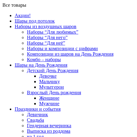
Все товары
Акции!
Шары под потолок
Наборы из воздушных шаров
Наборы “Для любимых”
Наборы “Для него”
Наборы “Для неё”
Наборы и композиции с цифрами
Композиции из шаров на День Рождения
Комбо – наборы
Шары на День Рождения
Детский День Рождения
Девочке
Мальчику
Мультгерои
Взрослый День рождения
Женщине
Мужчине
Праздники и события
Девичник
Свадьба
Гендерная вечеринка
Выписка из роддома
на 1 год