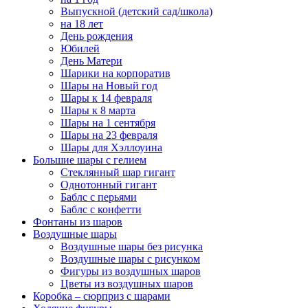
Выпускной (детский сад/школа)
на 18 лет
День рождения
Юбилей
День Матери
Шарики на корпоратив
Шары на Новый год
Шары к 14 февраля
Шары к 8 марта
Шары на 1 сентября
Шары на 23 февраля
Шары для Хэллоуина
Большие шары с гелием
Стеклянный шар гигант
Однотонный гигант
Баблс с перьями
Баблс с конфетти
Фонтаны из шаров
Воздушные шары
Воздушные шары без рисунка
Воздушные шары с рисунком
Фигуры из воздушных шаров
Цветы из воздушных шаров
Коробка – сюрприз с шарами